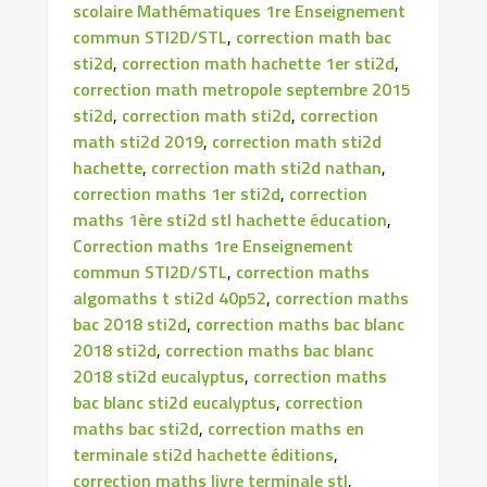
scolaire Mathématiques 1re Enseignement
commun STI2D/STL
,
correction math bac
sti2d
,
correction math hachette 1er sti2d
,
correction math metropole septembre 2015
sti2d
,
correction math sti2d
,
correction
math sti2d 2019
,
correction math sti2d
hachette
,
correction math sti2d nathan
,
correction maths 1er sti2d
,
correction
maths 1ère sti2d stl hachette éducation
,
Correction maths 1re Enseignement
commun STI2D/STL
,
correction maths
algomaths t sti2d 40p52
,
correction maths
bac 2018 sti2d
,
correction maths bac blanc
2018 sti2d
,
correction maths bac blanc
2018 sti2d eucalyptus
,
correction maths
bac blanc sti2d eucalyptus
,
correction
maths bac sti2d
,
correction maths en
terminale sti2d hachette éditions
,
correction maths livre terminale stl
,