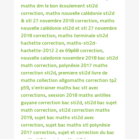
maths dm le bon écoulement sti2d
correction
,
maths nouvelle calédonie sti2d
& stl 27 novembre 2018 correction
,
maths
nouvelle calédonie sti2d et stl 27 novembre
2018 correction
,
maths terminale sti2d
hachette correction
,
maths-sti2d-
hachette-2012 2 ex 69p68 correction
,
nouvelle caledonie novembre 2018 bac sti2d
math correction
,
polynésie 2017 maths
correction sti2d
,
premiere sti2d livre de
maths collection allgomaths correction tp2
p59
,
s'entrainer maths bac stl avec
corrections
,
session 2018 maths antilles
guyane correction bac sti2d
,
sti2d bac sujet
math correction
,
sti2d correction maths
2019
,
sujet bac maths sti2d avec
correction
,
sujet bac maths stl polynésie
2017 correction
,
sujet et correction du bac