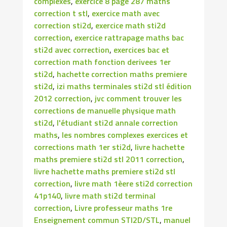
complexes
,
exercice 8 page 287 maths
correction t stl
,
exercice math avec
correction sti2d
,
exercice math sti2d
correction
,
exercice rattrapage maths bac
sti2d avec correction
,
exercices bac et
correction math fonction derivees 1er
sti2d
,
hachette correction maths premiere
sti2d
,
izi maths terminales sti2d stl édition
2012 correction
,
jvc comment trouver les
corrections de manuelle physique math
sti2d
,
l'étudiant sti2d annale correction
maths
,
les nombres complexes exercices et
corrections math 1er sti2d
,
livre hachette
maths premiere sti2d stl 2011 correction
,
livre hachette maths premiere sti2d stl
correction
,
livre math 1èere sti2d correction
41p140
,
livre math sti2d terminal
correction
,
Livre professeur maths 1re
Enseignement commun STI2D/STL
,
manuel