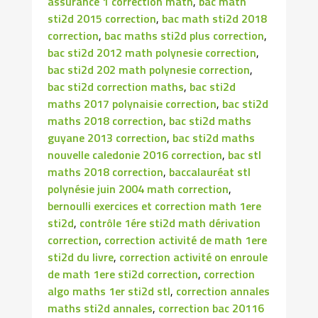
assurance 1 correction math
,
bac math
sti2d 2015 correction
,
bac math sti2d 2018
correction
,
bac maths sti2d plus correction
,
bac sti2d 2012 math polynesie correction
,
bac sti2d 202 math polynesie correction
,
bac sti2d correction maths
,
bac sti2d
maths 2017 polynaisie correction
,
bac sti2d
maths 2018 correction
,
bac sti2d maths
guyane 2013 correction
,
bac sti2d maths
nouvelle caledonie 2016 correction
,
bac stl
maths 2018 correction
,
baccalauréat stl
polynésie juin 2004 math correction
,
bernoulli exercices et correction math 1ere
sti2d
,
contrôle 1ére sti2d math dérivation
correction
,
correction activité de math 1ere
sti2d du livre
,
correction activité on enroule
de math 1ere sti2d correction
,
correction
algo maths 1er sti2d stl
,
correction annales
maths sti2d annales
,
correction bac 20116