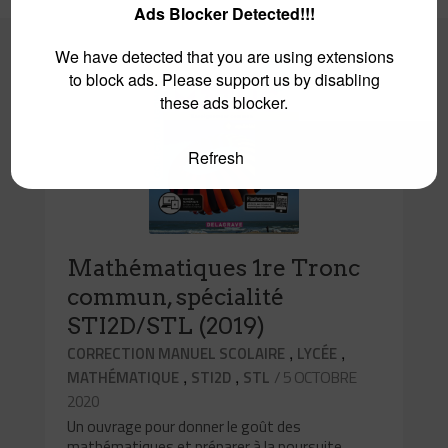
Ads Blocker Detected!!!
We have detected that you are using extensions
0
to block ads. Please support us by disabling
these ads blocker.
Refresh
Mathématiques 1re Tronc
commun, spécialité
STI2D/STL (2019)
,
,
CORRECTION MANUEL SCOLAIRE
LYCÉE
,
,
/ 5 OCTOBRE
MATHÉMATIQUE
STI2D
STL
2020
Un ouvrage pour donner le goût des
mathématiques et préparer à la poursuite