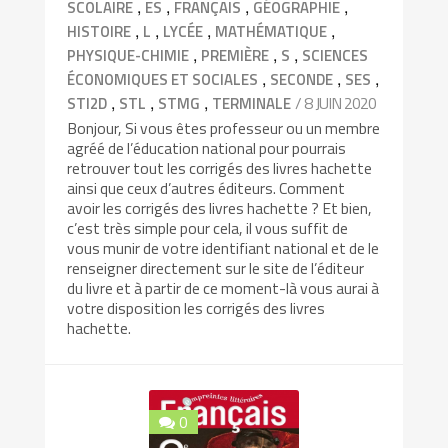
,
,
,
,
SCOLAIRE
ES
FRANÇAIS
GÉOGRAPHIE
,
,
,
,
HISTOIRE
L
LYCÉE
MATHÉMATIQUE
,
,
,
PHYSIQUE-CHIMIE
PREMIÈRE
S
SCIENCES
,
,
,
ÉCONOMIQUES ET SOCIALES
SECONDE
SES
,
,
,
/ 8 JUIN 2020
STI2D
STL
STMG
TERMINALE
Bonjour, Si vous êtes professeur ou un membre
agréé de l’éducation national pour pourrais
retrouver tout les corrigés des livres hachette
ainsi que ceux d’autres éditeurs. Comment
avoir les corrigés des livres hachette ? Et bien,
c’est très simple pour cela, il vous suffit de
vous munir de votre identifiant national et de le
renseigner directement sur le site de l’éditeur
du livre et à partir de ce moment-là vous aurai à
votre disposition les corrigés des livres
hachette.
0