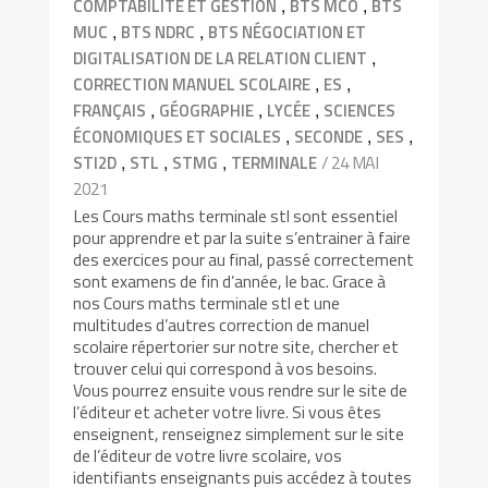
,
,
COMPTABILITÉ ET GESTION
BTS MCO
BTS
,
,
MUC
BTS NDRC
BTS NÉGOCIATION ET
,
DIGITALISATION DE LA RELATION CLIENT
,
,
CORRECTION MANUEL SCOLAIRE
ES
,
,
,
FRANÇAIS
GÉOGRAPHIE
LYCÉE
SCIENCES
,
,
,
ÉCONOMIQUES ET SOCIALES
SECONDE
SES
,
,
,
/ 24 MAI
STI2D
STL
STMG
TERMINALE
2021
Les Cours maths terminale stl sont essentiel
pour apprendre et par la suite s’entrainer à faire
des exercices pour au final, passé correctement
sont examens de fin d’année, le bac. Grace à
nos Cours maths terminale stl et une
multitudes d’autres correction de manuel
scolaire répertorier sur notre site, chercher et
trouver celui qui correspond à vos besoins.
Vous pourrez ensuite vous rendre sur le site de
l’éditeur et acheter votre livre. Si vous êtes
enseignent, renseignez simplement sur le site
de l’éditeur de votre livre scolaire, vos
identifiants enseignants puis accédez à toutes