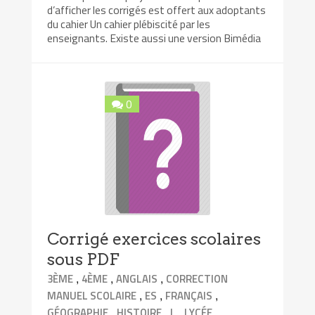
d’afficher les corrigés est offert aux adoptants
du cahier Un cahier plébiscité par les
enseignants. Existe aussi une version Bimédia
0
Corrigé exercices scolaires
sous PDF
,
,
,
3ÈME
4ÈME
ANGLAIS
CORRECTION
,
,
,
MANUEL SCOLAIRE
ES
FRANÇAIS
,
,
,
,
GÉOGRAPHIE
HISTOIRE
L
LYCÉE