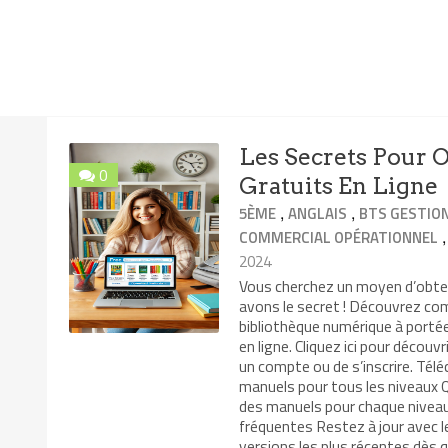
Les Secrets Pour 
0
Gratuits En Ligne
,
,
5ÈME
ANGLAIS
BTS GESTION
COMMERCIAL OPÉRATIONNEL
2024
Vous cherchez un moyen d’obte
avons le secret ! Découvrez co
bibliothèque numérique à portée
en ligne. Cliquez ici pour déco
un compte ou de s’inscrire. Té
manuels pour tous les niveaux Q
des manuels pour chaque niveau
fréquentes Restez à jour avec l
versions les plus récentes dès q