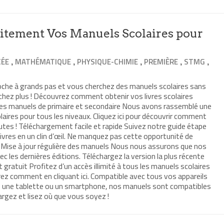
itement Vos Manuels Scolaires pour
,
,
,
,
,
CÉE
MATHÉMATIQUE
PHYSIQUE-CHIMIE
PREMIÈRE
STMG
roche à grands pas et vous cherchez des manuels scolaires sans
chez plus ! Découvrez comment obtenir vos livres scolaires
les manuels de primaire et secondaire Nous avons rassemblé une
laires pour tous les niveaux. Cliquez ici pour découvrir comment
utes ! Téléchargement facile et rapide Suivez notre guide étape
livres en un clin d’œil. Ne manquez pas cette opportunité de
 Mise à jour régulière des manuels Nous nous assurons que nos
c les dernières éditions. Téléchargez la version la plus récente
t gratuit Profitez d’un accès illimité à tous les manuels scolaires
ez comment en cliquant ici. Compatible avec tous vos appareils
ur, une tablette ou un smartphone, nos manuels sont compatibles
argez et lisez où que vous soyez !