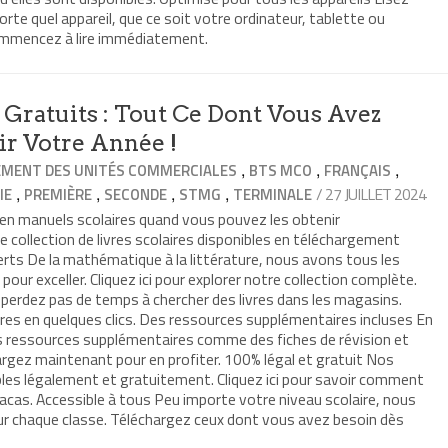
rte quel appareil, que ce soit votre ordinateur, tablette ou
mmencez à lire immédiatement.
Gratuits : Tout Ce Dont Vous Avez
ir Votre Année !
,
,
,
MENT DES UNITÉS COMMERCIALES
BTS MCO
FRANÇAIS
,
,
,
,
/ 27 JUILLET 2024
IE
PREMIÈRE
SECONDE
STMG
TERMINALE
en manuels scolaires quand vous pouvez les obtenir
collection de livres scolaires disponibles en téléchargement
rts De la mathématique à la littérature, nous avons tous les
ur exceller. Cliquez ici pour explorer notre collection complète.
erdez pas de temps à chercher des livres dans les magasins.
res en quelques clics. Des ressources supplémentaires incluses En
s ressources supplémentaires comme des fiches de révision et
argez maintenant pour en profiter. 100% légal et gratuit Nos
bles légalement et gratuitement. Cliquez ici pour savoir comment
acas. Accessible à tous Peu importe votre niveau scolaire, nous
r chaque classe. Téléchargez ceux dont vous avez besoin dès