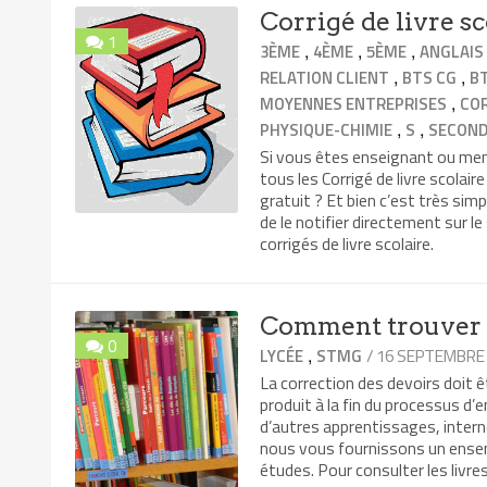
Corrigé de livre sc
1
,
,
,
3ÈME
4ÈME
5ÈME
ANGLAIS
,
,
RELATION CLIENT
BTS CG
B
,
MOYENNES ENTREPRISES
CO
,
,
PHYSIQUE-CHIMIE
S
SECON
Si vous êtes enseignant ou mem
tous les Corrigé de livre scolair
gratuit ? Et bien c’est très simp
de le notifier directement sur le
corrigés de livre scolaire.
Comment trouver l
0
,
/ 16 SEPTEMBRE
LYCÉE
STMG
La correction des devoirs doit
produit à la fin du processus d
d’autres apprentissages, interne
nous vous fournissons un ensem
études. Pour consulter les livre