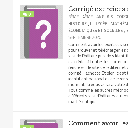
Corrigé exercices 
0
,
,
,
3ÈME
4ÈME
ANGLAIS
CORR
,
,
,
HISTOIRE
L
LYCÉE
MATHÉM
,
ÉCONOMIQUES ET SOCIALES
SEPTEMBRE 2020
Comment avoir les exercices sco
pour trouver et télécharger les c
site de l’éditeur puis de s’ident
d’accéder à toutes les correcti
rendre sur le site de l’éditeur e
corrigé Hachette Et bien, c’est 
identifiant national et de le rens
moment-là vous aurai à votre di
Tout comme les autres méthodes 
différents site d’éditeurs qui v
mathématique.
Comment avoir les 