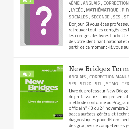
0
,
,
4ÈME
ANGLAIS
CORRECTION
,
,
,
LYCÉE
MATHÉMATIQUE
PHY
,
,
,
SOCIALES
SECONDE
SES
ST
Bonjour, Si vous êtes professeu
retrouver tout les corrigés des
les corrigés des livres hachette 
de votre identifiant national et 
partir de ce moment-là vous aura
New Bridges Term
0
,
ANGLAIS
CORRECTION MANUE
,
,
,
,
SES
STI2D
STL
STMG
TE
Livre du professeur New Bridge
du professeur : – une présentati
méthode conforme au Programme
officiel n° 43 du 24 novembre 2
baccalauréats général et techn
diagnostiques pour déterminer le
des groupes de compétences ;– 