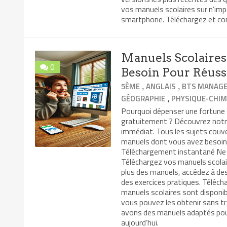
vos manuels scolaires sur n’impo
smartphone. Téléchargez et co
Manuels Scolaires 
0
Besoin Pour Réuss
,
,
5ÈME
ANGLAIS
BTS MANAGE
,
GÉOGRAPHIE
PHYSIQUE-CHIM
Pourquoi dépenser une fortune 
gratuitement ? Découvrez notre 
immédiat. Tous les sujets couve
manuels dont vous avez besoin po
Téléchargement instantané Ne p
Téléchargez vos manuels scolai
plus des manuels, accédez à de
des exercices pratiques. Téléch
manuels scolaires sont disponi
vous pouvez les obtenir sans tr
avons des manuels adaptés pou
aujourd’hui.