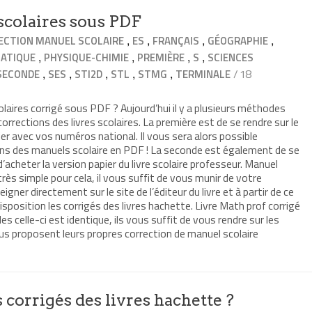
scolaires sous PDF
,
,
,
,
ECTION MANUEL SCOLAIRE
ES
FRANÇAIS
GÉOGRAPHIE
,
,
,
,
ATIQUE
PHYSIQUE-CHIMIE
PREMIÈRE
S
SCIENCES
,
,
,
,
,
/ 18
SECONDE
SES
STI2D
STL
STMG
TERMINALE
laires corrigé sous PDF ? Aujourd’hui il y a plusieurs méthodes
orrections des livres scolaires. La première est de se rendre sur le
ifier avec vos numéros national. Il vous sera alors possible
ons des manuels scolaire en PDF ! La seconde est également de se
t d’acheter la version papier du livre scolaire professeur. Manuel
très simple pour cela, il vous suffit de vous munir de votre
eigner directement sur le site de l’éditeur du livre et à partir de ce
sposition les corrigés des livres hachette. Livre Math prof corrigé
celle-ci est identique, ils vous suffit de vous rendre sur les
ous proposent leurs propres correction de manuel scolaire
corrigés des livres hachette ?