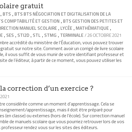
olaire gratuit
,
,
BTS
BTS BTS NÉGOCIATION ET DIGITALISATION DE LA
,
TS COMPTABILITÉ ET GESTION
BTS GESTION DES PETITES ET
,
,
,
RRECTION MANUEL SCOLAIRE
LYCÉE
MATHÉMATIQUE
,
,
,
,
,
/ 26 OCTOBRE 2021
DE
SES
STI2D
STL
STMG
TERMINALE
bre accrédité du ministère de l’Éducation, vous pouvez trouver
e gratuit sur notre site. Comment avoir un corrigé de livre scolaire
le, il vous suffit de vous munir de votre identifiant professeur et
 site de l’éditeur, à partir de ce moment, vous pouvez utiliser les
a correction d’un exercice ?
 2021
 être considérée comme un moment d’apprentissage. Cela se
’enseignement/apprentissage, mais il doit être préparé pour
s (en classe) ou externes (hors de l’école). Sur correction manuel
ble de manuels scolaire que vous pourriez retrouver lors de vos
s professeur rendez vous sur les sites des éditeurs.