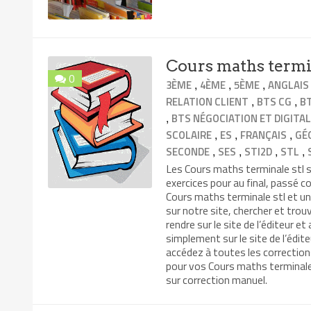
Cours maths termi
0
,
,
,
3ÈME
4ÈME
5ÈME
ANGLAIS
,
,
RELATION CLIENT
BTS CG
B
,
BTS NÉGOCIATION ET DIGITAL
,
,
,
SCOLAIRE
ES
FRANÇAIS
GÉ
,
,
,
,
SECONDE
SES
STI2D
STL
Les Cours maths terminale stl so
exercices pour au final, passé 
Cours maths terminale stl et un
sur notre site, chercher et trou
rendre sur le site de l’éditeur e
simplement sur le site de l’édite
accédez à toutes les correctio
pour vos Cours maths terminale 
sur correction manuel.