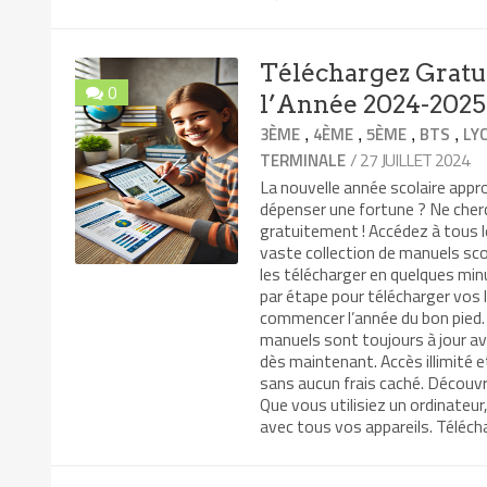
Téléchargez Gratu
0
l’Année 2024-2025
,
,
,
,
3ÈME
4ÈME
5ÈME
BTS
LY
/ 27 JUILLET 2024
TERMINALE
La nouvelle année scolaire app
dépenser une fortune ? Ne cher
gratuitement ! Accédez à tous 
vaste collection de manuels sco
les télécharger en quelques min
par étape pour télécharger vos 
commencer l’année du bon pied.
manuels sont toujours à jour ave
dès maintenant. Accès illimité e
sans aucun frais caché. Découvr
Que vous utilisiez un ordinate
avec tous vos appareils. Téléch