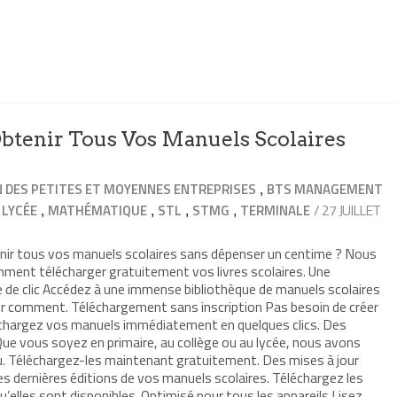
Obtenir Tous Vos Manuels Scolaires
,
 DES PETITES ET MOYENNES ENTREPRISES
BTS MANAGEMENT
,
,
,
,
,
/ 27 JUILLET
LYCÉE
MATHÉMATIQUE
STL
STMG
TERMINALE
nir tous vos manuels scolaires sans dépenser un centime ? Nous
mment télécharger gratuitement vos livres scolaires. Une
 de clic Accédez à une immense bibliothèque de manuels scolaires
uvrir comment. Téléchargement sans inscription Pas besoin de créer
léchargez vos manuels immédiatement en quelques clics. Des
ue vous soyez en primaire, au collège ou au lycée, nous avons
. Téléchargez-les maintenant gratuitement. Des mises à jour
es dernières éditions de vos manuels scolaires. Téléchargez les
u’elles sont disponibles. Optimisé pour tous les appareils Lisez