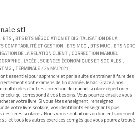
nale stl
,
,
BTS
BTS BTS NÉGOCIATION ET DIGITALISATION DE LA
,
,
,
TS COMPTABILITÉ ET GESTION
BTS MCO
BTS MUC
BTS NDRC
,
ISATION DE LA RELATION CLIENT
CORRECTION MANUEL
,
,
,
OGRAPHIE
LYCÉE
SCIENCES ÉCONOMIQUES ET SOCIALES
,
/ 24 MAI 2021
STMG
TERMINALE
nt essentiel pour apprendre et par la suite s’entrainer à faire des
correctement sont examens de fin d’année, le bac. Grace à nos
e multitudes d’autres correction de manuel scolaire répertorier
ver celui qui correspond à vos besoins. Vous pourrez ensuite vous
t acheter votre livre. Si vous êtes enseignent, renseignez
ur de votre livre scolaire, vos identifiants enseignants puis
ns des livres scolaires. Nous vous souhaitons un bon entrainement
stl et tous les autres exercices corrigés que vous pourrez trouvé