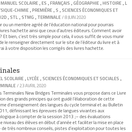
,
,
,
,
,
 MANUEL SCOLAIRE
ES
FRANÇAIS
GÉOGRAPHIE
HISTOIRE
L
,
,
,
SIQUE-CHIMIE
PREMIÈRE
S
SCIENCES ÉCONOMIQUES ET
,
,
,
/ 8 JUIN 2020
I2D
STL
STMG
TERMINALE
r ou un membre agréé de l’éducation national pour pourrais
 livres hachette ainsi que ceux d’autres éditeurs. Comment avoir
? Et bien, c’est très simple pour cela, il vous suffit de vous munir
de le renseigner directement sur le site de l’éditeur du livre et à
i à votre disposition les corrigés des livres hachette.
inales
,
,
,
L SCOLAIRE
LYCÉE
SCIENCES ÉCONOMIQUES ET SOCIALES
/ 23 AVRIL 2020
RMINALE
s Terminales New Bridges Terminales vous propose dans ce Livre
on des grands principes qui ont guidé l’élaboration de cette
 d’enseignement des langues du cycle terminal et au Bulletin
011, définissant les épreuves de langues vivantes aux
ologique à compter de la session 2013 ;– des évaluations
 niveau des élèves en début d’année et faciliter la mise en place
de très nombreux conseils, pistes d’exploitation pour toutes les