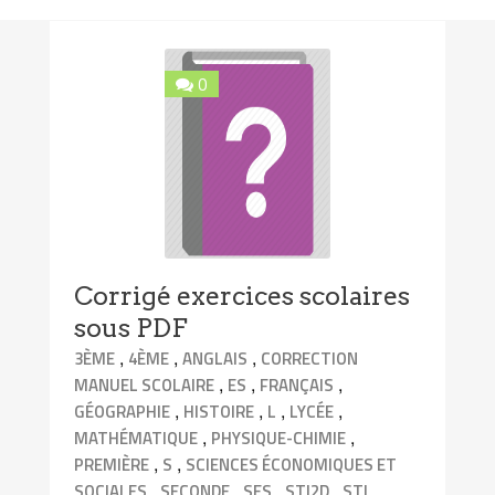
0
Corrigé exercices scolaires
sous PDF
,
,
,
3ÈME
4ÈME
ANGLAIS
CORRECTION
,
,
,
MANUEL SCOLAIRE
ES
FRANÇAIS
,
,
,
,
GÉOGRAPHIE
HISTOIRE
L
LYCÉE
,
,
MATHÉMATIQUE
PHYSIQUE-CHIMIE
,
,
PREMIÈRE
S
SCIENCES ÉCONOMIQUES ET
,
,
,
,
,
SOCIALES
SECONDE
SES
STI2D
STL