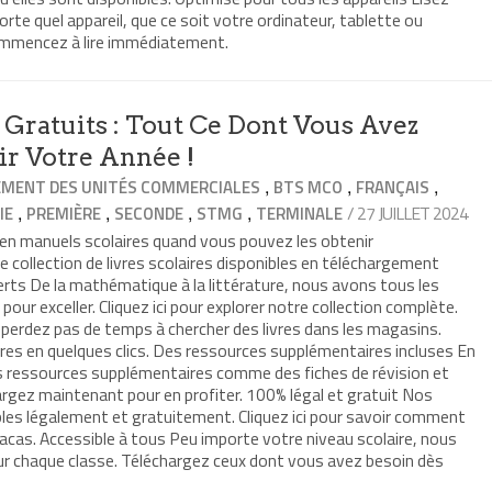
rte quel appareil, que ce soit votre ordinateur, tablette ou
mmencez à lire immédiatement.
Gratuits : Tout Ce Dont Vous Avez
ir Votre Année !
,
,
,
MENT DES UNITÉS COMMERCIALES
BTS MCO
FRANÇAIS
,
,
,
,
/ 27 JUILLET 2024
IE
PREMIÈRE
SECONDE
STMG
TERMINALE
en manuels scolaires quand vous pouvez les obtenir
collection de livres scolaires disponibles en téléchargement
rts De la mathématique à la littérature, nous avons tous les
ur exceller. Cliquez ici pour explorer notre collection complète.
erdez pas de temps à chercher des livres dans les magasins.
res en quelques clics. Des ressources supplémentaires incluses En
s ressources supplémentaires comme des fiches de révision et
argez maintenant pour en profiter. 100% légal et gratuit Nos
bles légalement et gratuitement. Cliquez ici pour savoir comment
acas. Accessible à tous Peu importe votre niveau scolaire, nous
r chaque classe. Téléchargez ceux dont vous avez besoin dès