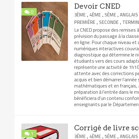
Devoir CNED
0
,
,
,
3ÈME
4ÈME
5ÈME
ANGLAIS
,
,
PREMIÈRE
SECONDE
TERMIN
Le CNED propose des remises à n
prévision du passage à la class
en ligne. Pour chaque niveau et
numériques interactives couvra
diagnostique qui détermine le ni
étudiants vers des cours adapté
représente une activité de 1h10 
attente avec des corrections pe
acquis et bien démarrer l’année
mathématiques et en français, 
préparation à l’entrée dans le 
bénéficiera d’un contenu confo
enseignants par le Département
Corrigé de livre sc
1
,
,
,
3ÈME
4ÈME
5ÈME
ANGLAIS