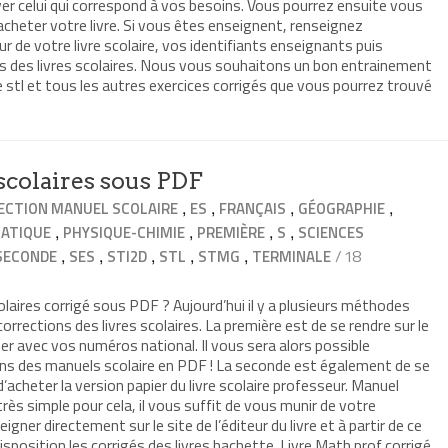
ver celui qui correspond à vos besoins. Vous pourrez ensuite vous
t acheter votre livre. Si vous êtes enseignent, renseignez
ur de votre livre scolaire, vos identifiants enseignants puis
ns des livres scolaires. Nous vous souhaitons un bon entrainement
stl et tous les autres exercices corrigés que vous pourrez trouvé
scolaires sous PDF
,
,
,
,
ECTION MANUEL SCOLAIRE
ES
FRANÇAIS
GÉOGRAPHIE
,
,
,
,
ATIQUE
PHYSIQUE-CHIMIE
PREMIÈRE
S
SCIENCES
,
,
,
,
,
/ 18
SECONDE
SES
STI2D
STL
STMG
TERMINALE
laires corrigé sous PDF ? Aujourd’hui il y a plusieurs méthodes
orrections des livres scolaires. La première est de se rendre sur le
ifier avec vos numéros national. Il vous sera alors possible
ons des manuels scolaire en PDF ! La seconde est également de se
t d’acheter la version papier du livre scolaire professeur. Manuel
très simple pour cela, il vous suffit de vous munir de votre
eigner directement sur le site de l’éditeur du livre et à partir de ce
sposition les corrigés des livres hachette. Livre Math prof corrigé