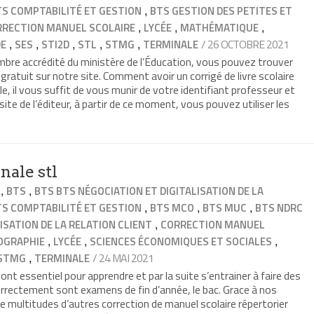
,
TS COMPTABILITÉ ET GESTION
BTS GESTION DES PETITES ET
,
,
,
RRECTION MANUEL SCOLAIRE
LYCÉE
MATHÉMATIQUE
,
,
,
,
,
/ 26 OCTOBRE 2021
DE
SES
STI2D
STL
STMG
TERMINALE
bre accrédité du ministère de l’Éducation, vous pouvez trouver
e gratuit sur notre site. Comment avoir un corrigé de livre scolaire
le, il vous suffit de vous munir de votre identifiant professeur et
 site de l’éditeur, à partir de ce moment, vous pouvez utiliser les
nale stl
,
,
BTS
BTS BTS NÉGOCIATION ET DIGITALISATION DE LA
,
,
,
TS COMPTABILITÉ ET GESTION
BTS MCO
BTS MUC
BTS NDRC
,
ISATION DE LA RELATION CLIENT
CORRECTION MANUEL
,
,
,
OGRAPHIE
LYCÉE
SCIENCES ÉCONOMIQUES ET SOCIALES
,
/ 24 MAI 2021
STMG
TERMINALE
nt essentiel pour apprendre et par la suite s’entrainer à faire des
correctement sont examens de fin d’année, le bac. Grace à nos
e multitudes d’autres correction de manuel scolaire répertorier