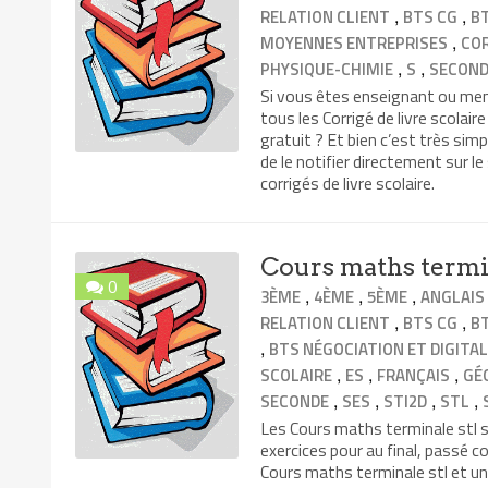
,
,
RELATION CLIENT
BTS CG
B
,
MOYENNES ENTREPRISES
CO
,
,
PHYSIQUE-CHIMIE
S
SECON
Si vous êtes enseignant ou mem
tous les Corrigé de livre scolair
gratuit ? Et bien c’est très simp
de le notifier directement sur le
corrigés de livre scolaire.
Cours maths termi
0
,
,
,
3ÈME
4ÈME
5ÈME
ANGLAIS
,
,
RELATION CLIENT
BTS CG
B
,
BTS NÉGOCIATION ET DIGITAL
,
,
,
SCOLAIRE
ES
FRANÇAIS
GÉ
,
,
,
,
SECONDE
SES
STI2D
STL
Les Cours maths terminale stl so
exercices pour au final, passé 
Cours maths terminale stl et un