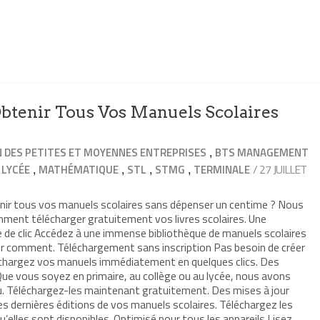
Obtenir Tous Vos Manuels Scolaires
,
 DES PETITES ET MOYENNES ENTREPRISES
BTS MANAGEMENT
,
,
,
,
,
/ 27 JUILLET
LYCÉE
MATHÉMATIQUE
STL
STMG
TERMINALE
nir tous vos manuels scolaires sans dépenser un centime ? Nous
mment télécharger gratuitement vos livres scolaires. Une
 de clic Accédez à une immense bibliothèque de manuels scolaires
uvrir comment. Téléchargement sans inscription Pas besoin de créer
léchargez vos manuels immédiatement en quelques clics. Des
ue vous soyez en primaire, au collège ou au lycée, nous avons
. Téléchargez-les maintenant gratuitement. Des mises à jour
es dernières éditions de vos manuels scolaires. Téléchargez les
u’elles sont disponibles. Optimisé pour tous les appareils Lisez