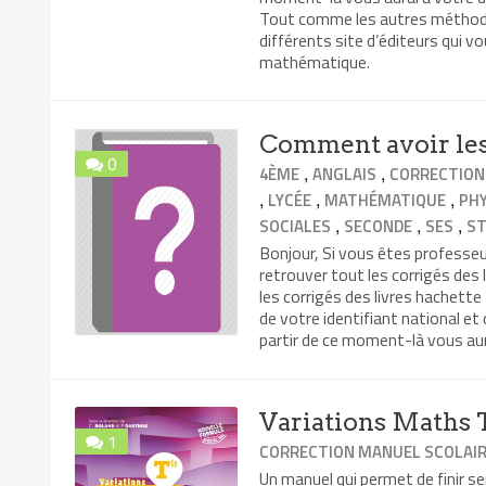
Tout comme les autres méthodes 
différents site d’éditeurs qui v
mathématique.
Comment avoir les 
0
,
,
4ÈME
ANGLAIS
CORRECTION
,
,
,
LYCÉE
MATHÉMATIQUE
PHY
,
,
,
SOCIALES
SECONDE
SES
ST
Bonjour, Si vous êtes professeu
retrouver tout les corrigés des
les corrigés des livres hachette 
de votre identifiant national et 
partir de ce moment-là vous aura
Variations Maths T
1
CORRECTION MANUEL SCOLAI
Un manuel qui permet de finir s