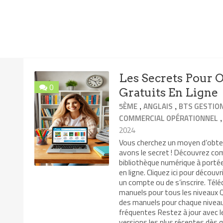
Les Secrets Pour 
0
Gratuits En Ligne
,
,
5ÈME
ANGLAIS
BTS GESTION
COMMERCIAL OPÉRATIONNEL
2024
Vous cherchez un moyen d’obte
avons le secret ! Découvrez co
bibliothèque numérique à portée
en ligne. Cliquez ici pour déco
un compte ou de s’inscrire. Té
manuels pour tous les niveaux Q
des manuels pour chaque niveau
fréquentes Restez à jour avec l
versions les plus récentes dès q