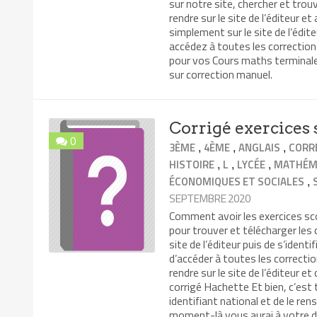
sur notre site, chercher et trou
rendre sur le site de l’éditeur e
simplement sur le site de l’édite
accédez à toutes les correctio
pour vos Cours maths terminale 
sur correction manuel.
Corrigé exercices 
0
,
,
,
3ÈME
4ÈME
ANGLAIS
CORR
,
,
,
HISTOIRE
L
LYCÉE
MATHÉM
,
ÉCONOMIQUES ET SOCIALES
SEPTEMBRE 2020
Comment avoir les exercices sco
pour trouver et télécharger les c
site de l’éditeur puis de s’ident
d’accéder à toutes les correcti
rendre sur le site de l’éditeur e
corrigé Hachette Et bien, c’est 
identifiant national et de le rens
moment-là vous aurai à votre di