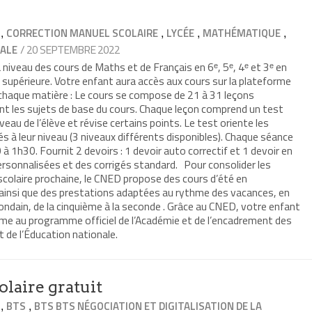
,
,
,
,
CORRECTION MANUEL SCOLAIRE
LYCÉE
MATHÉMATIQUE
/ 20 SEPTEMBRE 2022
ALE
iveau des cours de Maths et de Français en 6ᵉ, 5ᵉ, 4ᵉ et 3ᵉ en
e supérieure. Votre enfant aura accès aux cours sur la plateforme
 chaque matière : Le cours se compose de 21 à 31 leçons
nt les sujets de base du cours. Chaque leçon comprend un test
veau de l’élève et révise certains points. Le test oriente les
s à leur niveau (3 niveaux différents disponibles). Chaque séance
à 1h30. Fournit 2 devoirs : 1 devoir auto correctif et 1 devoir en
rsonnalisées et des corrigés standard. Pour consolider les
 scolaire prochaine, le CNED propose des cours d’été en
ainsi que des prestations adaptées au rythme des vacances, en
mondain, de la cinquième à la seconde . Grâce au CNED, votre enfant
rme au programme officiel de l’Académie et de l’encadrement des
 de l’Éducation nationale.
olaire gratuit
,
,
BTS
BTS BTS NÉGOCIATION ET DIGITALISATION DE LA