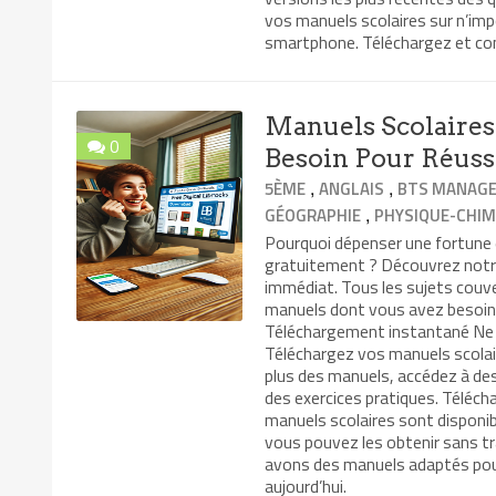
vos manuels scolaires sur n’impo
smartphone. Téléchargez et co
Manuels Scolaires 
0
Besoin Pour Réuss
,
,
5ÈME
ANGLAIS
BTS MANAGE
,
GÉOGRAPHIE
PHYSIQUE-CHIM
Pourquoi dépenser une fortune 
gratuitement ? Découvrez notre 
immédiat. Tous les sujets couve
manuels dont vous avez besoin po
Téléchargement instantané Ne p
Téléchargez vos manuels scolai
plus des manuels, accédez à de
des exercices pratiques. Téléch
manuels scolaires sont disponi
vous pouvez les obtenir sans tr
avons des manuels adaptés pou
aujourd’hui.