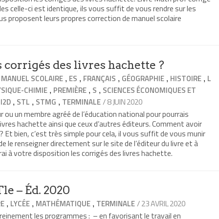
celle-ci est identique, ils vous suffit de vous rendre sur les
ous proposent leurs propres correction de manuel scolaire
corrigés des livres hachette ?
,
,
,
,
,
 MANUEL SCOLAIRE
ES
FRANÇAIS
GÉOGRAPHIE
HISTOIRE
L
,
,
,
SIQUE-CHIMIE
PREMIÈRE
S
SCIENCES ÉCONOMIQUES ET
,
,
,
/ 8 JUIN 2020
I2D
STL
STMG
TERMINALE
r ou un membre agréé de l’éducation national pour pourrais
 livres hachette ainsi que ceux d’autres éditeurs. Comment avoir
? Et bien, c’est très simple pour cela, il vous suffit de vous munir
de le renseigner directement sur le site de l’éditeur du livre et à
i à votre disposition les corrigés des livres hachette.
le – Éd. 2020
,
,
,
/ 23 AVRIL 2020
RE
LYCÉE
MATHÉMATIQUE
TERMINALE
ereinement les programmes : – en favorisant le travail en