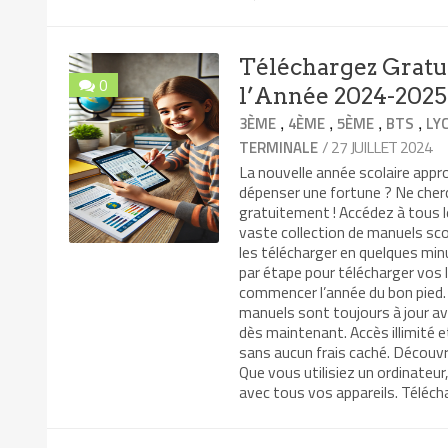
Téléchargez Gratu
0
l’Année 2024-2025
,
,
,
,
3ÈME
4ÈME
5ÈME
BTS
LY
/ 27 JUILLET 2024
TERMINALE
La nouvelle année scolaire app
dépenser une fortune ? Ne cher
gratuitement ! Accédez à tous 
vaste collection de manuels sco
les télécharger en quelques min
par étape pour télécharger vos 
commencer l’année du bon pied.
manuels sont toujours à jour ave
dès maintenant. Accès illimité e
sans aucun frais caché. Découvr
Que vous utilisiez un ordinate
avec tous vos appareils. Téléch