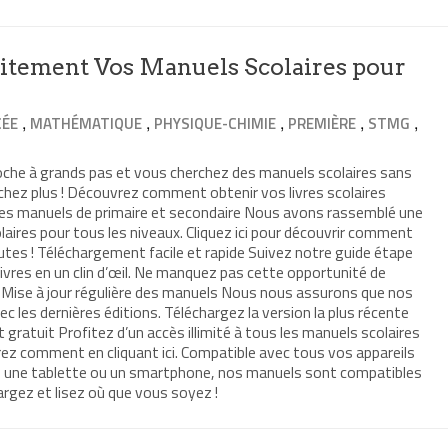
itement Vos Manuels Scolaires pour
,
,
,
,
,
CÉE
MATHÉMATIQUE
PHYSIQUE-CHIMIE
PREMIÈRE
STMG
roche à grands pas et vous cherchez des manuels scolaires sans
chez plus ! Découvrez comment obtenir vos livres scolaires
les manuels de primaire et secondaire Nous avons rassemblé une
laires pour tous les niveaux. Cliquez ici pour découvrir comment
utes ! Téléchargement facile et rapide Suivez notre guide étape
livres en un clin d’œil. Ne manquez pas cette opportunité de
 Mise à jour régulière des manuels Nous nous assurons que nos
c les dernières éditions. Téléchargez la version la plus récente
t gratuit Profitez d’un accès illimité à tous les manuels scolaires
ez comment en cliquant ici. Compatible avec tous vos appareils
ur, une tablette ou un smartphone, nos manuels sont compatibles
argez et lisez où que vous soyez !