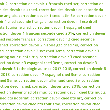
oir 2
,
correction de devoir 1 francais cned 1er
,
correction de
n des devoirs du cned
,
correction des devoirs en seconde du
me anglais
,
correction devoir 1 cned latin 3e
,
correction devoir
oir 1 cned seconde français
,
correction devoir 1 eco droit
 bts tourisme cned
,
correction devoir 1 espagnol cned
ection devoir 1 français seconde cned 2014
,
correction devoir
cned seconde français
,
correction devoir 2 cned seconde
 cned
,
correction devoir 2 hisoire geo cned 1er
,
correction
ned
,
correction devoir 2 svt cned 3eme
,
correction devoir 3
aring your clients trip
,
correction devoir 3 cned seconde
rection devoir 3 espagnol cned 3eme
,
correction devoir 3
n devoir 3 technologie au cned 2017 2018
,
correction devoir 6
e 2018
,
correction devoir 7 espagnol cned 3eme
,
correction
 cned 5eme
,
correction devoir allemand cned 3e
,
correction
ection devoir cned
,
correction devoir cned 2018
,
correction
rection devoir cned bts muc
,
correction devoir cned bts muc 2
,
cned bts notariat
,
correction devoir cned bts nrc
,
correction
orrection devoir cned bts tourisme
,
correction devoir cned
ed cejm
,
correction devoir cned cesf
,
correction devoir cned