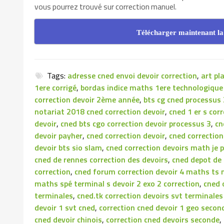
vous pourrez trouvé sur correction manuel.
Télécharger maintenant la
Tags:
adresse cned envoi devoir correction
,
art pl
1ere corrigé
,
bordas indice maths 1ere technologique 
correction devoir 2ème année
,
bts cg cned processus 
notariat 2018 cned correction devoir
,
cned 1 er s cor
devoir
,
cned bts cgo correction devoir processus 3
,
cn
devoir payher
,
cned correction devoir
,
cned correctio
devoir bts sio slam
,
cned correction devoirs math je 
cned de rennes correction des devoirs
,
cned depot de 
correction
,
cned forum correction devoir 4 maths ts 
maths spé terminal s devoir 2 exo 2 correction
,
cned 
terminales
,
cned.tk correction devoirs svt terminale
devoir 1 svt cned
,
correction cned devoir 1 geo secon
cned devoir chinois
,
correction cned devoirs seconde
,