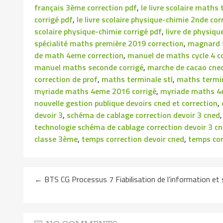
français 3ème correction pdf
,
le livre scolaire maths
corrigé pdf
,
le livre scolaire physique-chimie 2nde co
scolaire physique-chimie corrigé pdf
,
livre de physiq
spécialité maths première 2019 correction
,
magnard s
de math 4eme correction
,
manuel de maths cycle 4 c
manuel maths seconde corrigé
,
marche de cacao cned
correction de prof
,
maths terminale stl
,
maths termi
myriade maths 4eme 2016 corrigé
,
myriade maths 4
nouvelle gestion publique devoirs cned et correction
,
devoir 3
,
schéma de cablage correction devoir 3 cned
technologie schéma de cablage correction devoir 3 c
classe 3ème
,
temps correction devoir cned
,
temps cor
←
BTS CG Processus 7 Fiabilisation de l’information e