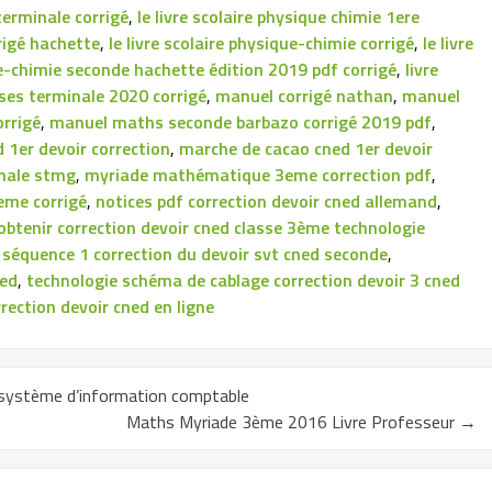
 terminale corrigé
,
le livre scolaire physique chimie 1ere
rrigé hachette
,
le livre scolaire physique-chimie corrigé
,
le livre
ue-chimie seconde hachette édition 2019 pdf corrigé
,
livre
es terminale 2020 corrigé
,
manuel corrigé nathan
,
manuel
orrigé
,
manuel maths seconde barbazo corrigé 2019 pdf
,
 1er devoir correction
,
marche de cacao cned 1er devoir
nale stmg
,
myriade mathématique 3eme correction pdf
,
eme corrigé
,
notices pdf correction devoir cned allemand
,
obtenir correction devoir cned classe 3ème technologie
,
séquence 1 correction du devoir svt cned seconde
,
ned
,
technologie schéma de cablage correction devoir 3 cned
rection devoir cned en ligne
t système d’information comptable
Maths Myriade 3ème 2016 Livre Professeur
→