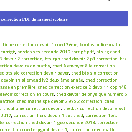
 correction PDF du manuel scolaire
astique correction devoir 1 cned 3ème
,
bordas indice maths
corrigé
,
bordas ses seconde 2019 corrigé pdf
,
bts cg cned
3 devoir 2 correction
,
bts cgo cned devoir 2 p3 correction
,
bts
rection devoirs de maths
,
cned à envoyer à la correction
ed bts sio correction devoir payer
,
cned bts sio correction
n devoir 11 allemand lv2 deuxième année
,
cned correction
passe en première
,
cned correction exercice 2 devoir 1 cop 148
,
devoir correction en cours
,
cned devoir de physique numéro 5
matrice
,
cned maths spé devoir 2 exo 2 correction
,
cned
orthophonie correction devoir
,
cned.tk correction devoirs svt
s 2017
,
correction 1 ers devoir 1 svt cned
,
correction 1ers
de
,
correction cned devoir 1 geo seconde 2018
,
correction
correction cned espgnol devoir 1
,
correction cned maths