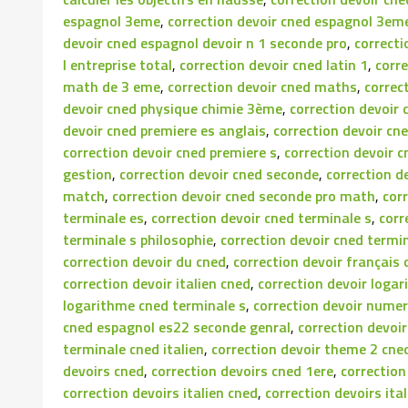
espagnol 3eme
,
correction devoir cned espagnol 3em
devoir cned espagnol devoir n 1 seconde pro
,
correcti
l entreprise total
,
correction devoir cned latin 1
,
corr
math de 3 eme
,
correction devoir cned maths
,
correc
devoir cned physique chimie 3ème
,
correction devoir 
devoir cned premiere es anglais
,
correction devoir cn
correction devoir cned premiere s
,
correction devoir c
gestion
,
correction devoir cned seconde
,
correction d
match
,
correction devoir cned seconde pro math
,
cor
terminale es
,
correction devoir cned terminale s
,
corr
terminale s philosophie
,
correction devoir cned term
correction devoir du cned
,
correction devoir français
correction devoir italien cned
,
correction devoir loga
logarithme cned terminale s
,
correction devoir nume
cned espagnol es22 seconde genral
,
correction devoi
terminale cned italien
,
correction devoir theme 2 cne
devoirs cned
,
correction devoirs cned 1ere
,
correction
correction devoirs italien cned
,
correction devoirs it