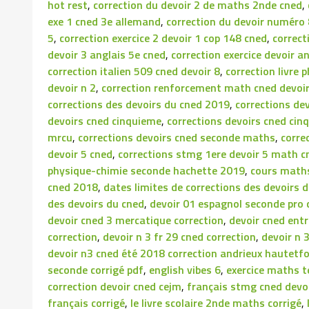
hot rest
,
correction du devoir 2 de maths 2nde cned
,
exe 1 cned 3e allemand
,
correction du devoir numéro 
5
,
correction exercice 2 devoir 1 cop 148 cned
,
correct
devoir 3 anglais 5e cned
,
correction exercice devoir a
correction italien 509 cned devoir 8
,
correction livre
devoir n 2
,
correction renforcement math cned devoi
corrections des devoirs du cned 2019
,
corrections de
devoirs cned cinquieme
,
corrections devoirs cned cin
mrcu
,
corrections devoirs cned seconde maths
,
corre
devoir 5 cned
,
corrections stmg 1ere devoir 5 math c
physique-chimie seconde hachette 2019
,
cours maths
cned 2018
,
dates limites de corrections des devoirs 
des devoirs du cned
,
devoir 01 espagnol seconde pro 
devoir cned 3 mercatique correction
,
devoir cned entr
correction
,
devoir n 3 fr 29 cned correction
,
devoir n 
devoir n3 cned été 2018 correction andrieux hautetfo
seconde corrigé pdf
,
english vibes 6
,
exercice maths t
correction devoir cned cejm
,
français stmg cned devoi
français corrigé
,
le livre scolaire 2nde maths corrigé
,