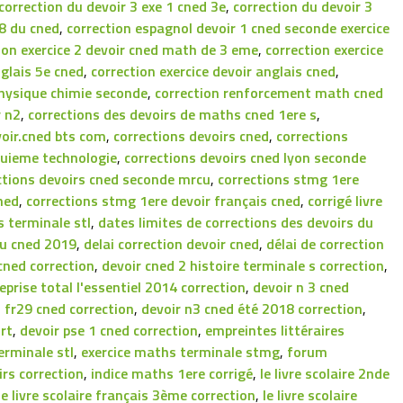
correction du devoir 3 exe 1 cned 3e
,
correction du devoir 3
8 du cned
,
correction espagnol devoir 1 cned seconde exercice
ion exercice 2 devoir cned math de 3 eme
,
correction exercice
nglais 5e cned
,
correction exercice devoir anglais cned
,
 physique chimie seconde
,
correction renforcement math cned
r n2
,
corrections des devoirs de maths cned 1ere s
,
voir.cned bts com
,
corrections devoirs cned
,
corrections
quieme technologie
,
corrections devoirs cned lyon seconde
ctions devoirs cned seconde mrcu
,
corrections stmg 1ere
ned
,
corrections stmg 1ere devoir français cned
,
corrigé livre
 terminale stl
,
dates limites de corrections des devoirs du
du cned 2019
,
delai correction devoir cned
,
délai de correction
cned correction
,
devoir cned 2 histoire terminale s correction
,
eprise total l'essentiel 2014 correction
,
devoir n 3 cned
3 fr29 cned correction
,
devoir n3 cned été 2018 correction
,
rt
,
devoir pse 1 cned correction
,
empreintes littéraires
erminale stl
,
exercice maths terminale stmg
,
forum
rs correction
,
indice maths 1ere corrigé
,
le livre scolaire 2nde
le livre scolaire français 3ème correction
,
le livre scolaire