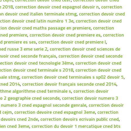
e 2018
,
correction devoir cned espagnol devoir n
,
correction
on devoir cned italien terminale stmg
,
correction devoir cned
ection devoir cned latin numéro 1 3e
,
correction devoir cned
tion devoir cned maths passage en premiere
,
correction
cned premiere
,
correction devoir cned premiere es
,
correction
ed premiere es ses
,
correction devoir cned premiere l
,
ned russe 3 eme serie 2
,
correction devoir cned sciences de
evoir cned seconde français
,
correction devoir cned seconde
rection devoir cned tecnologie 3ème
,
correction devoir cned
ection devoir cned terminale s 2018
,
correction devoir cned
inale stmg
,
correction devoir cned terminales s sp02 devoir 5
,
 cned 2014
,
correction devoir français seconde cned 2014
,
rithme algorithme cned terminale s
,
correction devoir
ro 2 geographie cned seconde
,
correction devoir numero 3
r numero 3 cned espagnol seconde genrale
,
correction devoir
d cejm
,
correction devoire cned espagnol 3eme
,
correction
 devoirs cned 2nde
,
correction devoirs ecrivain public cned
,
alien cned 3eme
,
correction du devoir 1 mercatique cned bts