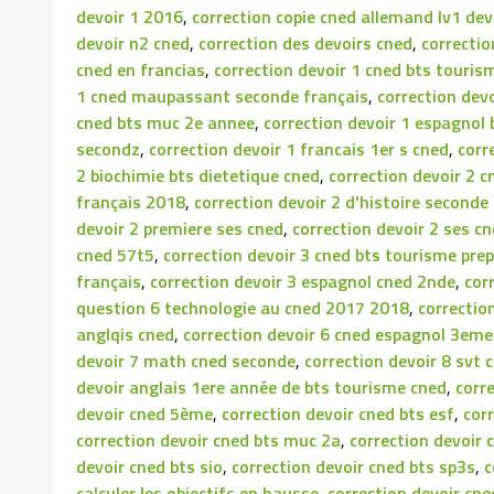
devoir 1 2016
,
correction copie cned allemand lv1 dev
devoir n2 cned
,
correction des devoirs cned
,
correctio
cned en francias
,
correction devoir 1 cned bts touris
1 cned maupassant seconde français
,
correction dev
cned bts muc 2e annee
,
correction devoir 1 espagnol
secondz
,
correction devoir 1 francais 1er s cned
,
corr
2 biochimie bts dietetique cned
,
correction devoir 2 
français 2018
,
correction devoir 2 d'histoire seconde
devoir 2 premiere ses cned
,
correction devoir 2 ses c
cned 57t5
,
correction devoir 3 cned bts tourisme prep
français
,
correction devoir 3 espagnol cned 2nde
,
cor
question 6 technologie au cned 2017 2018
,
correctio
anglqis cned
,
correction devoir 6 cned espagnol 3em
devoir 7 math cned seconde
,
correction devoir 8 svt
devoir anglais 1ere année de bts tourisme cned
,
corr
devoir cned 5ème
,
correction devoir cned bts esf
,
cor
correction devoir cned bts muc 2a
,
correction devoir 
devoir cned bts sio
,
correction devoir cned bts sp3s
,
c
calculer les objectifs en hausse
,
correction devoir cn