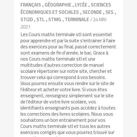
,
,
,
FRANÇAIS
GÉOGRAPHIE
LYCÉE
SCIENCES
,
,
,
ÉCONOMIQUES ET SOCIALES
SECONDE
SES
,
,
,
/ 24 MAI
STI2D
STL
STMG
TERMINALE
2021
Les Cours maths terminale stl sont essentiel
pour apprendre et par la suite s’entrainer à faire
des exercices pour au final, passé correctement
sont examens de fin d’année, le bac. Grace à
nos Cours maths terminale stl et une
multitudes d’autres correction de manuel
scolaire répertorier sur notre site, chercher et
trouver celui qui correspond à vos besoins.
Vous pourrez ensuite vous rendre sur le site de
l’éditeur et acheter votre livre. Si vous êtes
enseignent, renseignez simplement sur le site
de l’éditeur de votre livre scolaire, vos
identifiants enseignants puis accédez à toutes
les corrections des livres scolaires. Nous vous
souhaitons un bon entrainement pour vos
Cours maths terminale stl et tous les autres
exercices corrigés que vous pourrez trouvé sur