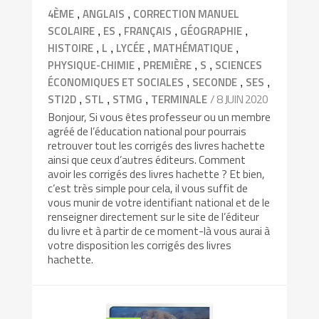
,
,
4ÈME
ANGLAIS
CORRECTION MANUEL
,
,
,
,
SCOLAIRE
ES
FRANÇAIS
GÉOGRAPHIE
,
,
,
,
HISTOIRE
L
LYCÉE
MATHÉMATIQUE
,
,
,
PHYSIQUE-CHIMIE
PREMIÈRE
S
SCIENCES
,
,
,
ÉCONOMIQUES ET SOCIALES
SECONDE
SES
,
,
,
/ 8 JUIN 2020
STI2D
STL
STMG
TERMINALE
Bonjour, Si vous êtes professeur ou un membre
agréé de l’éducation national pour pourrais
retrouver tout les corrigés des livres hachette
ainsi que ceux d’autres éditeurs. Comment
avoir les corrigés des livres hachette ? Et bien,
c’est très simple pour cela, il vous suffit de
vous munir de votre identifiant national et de le
renseigner directement sur le site de l’éditeur
du livre et à partir de ce moment-là vous aurai à
votre disposition les corrigés des livres
hachette.