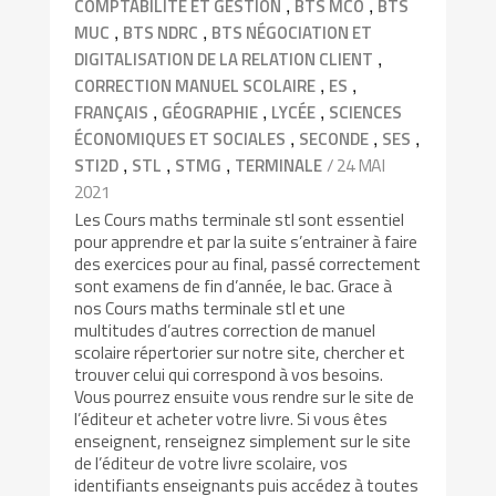
,
,
COMPTABILITÉ ET GESTION
BTS MCO
BTS
,
,
MUC
BTS NDRC
BTS NÉGOCIATION ET
,
DIGITALISATION DE LA RELATION CLIENT
,
,
CORRECTION MANUEL SCOLAIRE
ES
,
,
,
FRANÇAIS
GÉOGRAPHIE
LYCÉE
SCIENCES
,
,
,
ÉCONOMIQUES ET SOCIALES
SECONDE
SES
,
,
,
/ 24 MAI
STI2D
STL
STMG
TERMINALE
2021
Les Cours maths terminale stl sont essentiel
pour apprendre et par la suite s’entrainer à faire
des exercices pour au final, passé correctement
sont examens de fin d’année, le bac. Grace à
nos Cours maths terminale stl et une
multitudes d’autres correction de manuel
scolaire répertorier sur notre site, chercher et
trouver celui qui correspond à vos besoins.
Vous pourrez ensuite vous rendre sur le site de
l’éditeur et acheter votre livre. Si vous êtes
enseignent, renseignez simplement sur le site
de l’éditeur de votre livre scolaire, vos
identifiants enseignants puis accédez à toutes