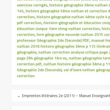
exercices corrigés
,
histoire géographie 3ème nathan c
145
,
histoire géographie 5ème nathan et correction d
correction
,
histoire géographie nathan 4ème cycle 4 
pdf correction
,
histoire-géographie et éducation civi
éducation civique 1iere stmg nathan correction
,
hist
correction
,
livre géographie seconde nathan 2015 cor
professeur Géographie 2de (Seconde) PDF
,
manuel hi
nathan 2016 histoire géographie 3ème p 115 itinérair
géographie
,
nathan correction analyse critique page 
page 284 géographie 1ère es
,
nathan géographie term
correction pdf
,
nathan histoire géographie 3ème p 115
Géographie 2de (Seconde)
,
val d'isere nathan géograp
correction
←
Empreintes littéraires 2e (2011) – Manuel Enseignan