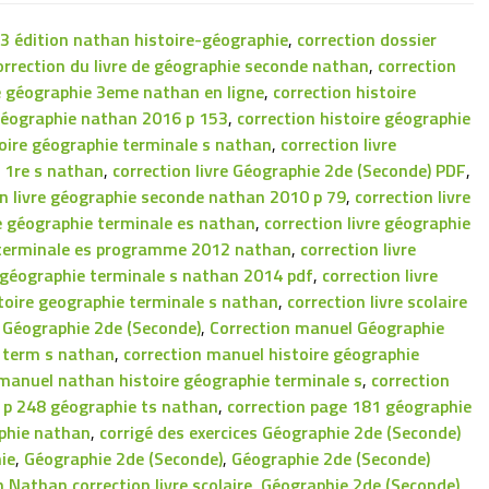
53 édition nathan histoire-géographie
,
correction dossier
orrection du livre de géographie seconde nathan
,
correction
re géographie 3eme nathan en ligne
,
correction histoire
 géographie nathan 2016 p 153
,
correction histoire géographie
stoire géographie terminale s nathan
,
correction livre
e 1re s nathan
,
correction livre Géographie 2de (Seconde) PDF
,
on livre géographie seconde nathan 2010 p 79
,
correction livre
re géographie terminale es nathan
,
correction livre géographie
e terminale es programme 2012 nathan
,
correction livre
e géographie terminale s nathan 2014 pdf
,
correction livre
istoire geographie terminale s nathan
,
correction livre scolaire
e Géographie 2de (Seconde)
,
Correction manuel Géographie
e term s nathan
,
correction manuel histoire géographie
 manuel nathan histoire géographie terminale s
,
correction
n p 248 géographie ts nathan
,
correction page 181 géographie
aphie nathan
,
corrigé des exercices Géographie 2de (Seconde)
ie
,
Géographie 2de (Seconde)
,
Géographie 2de (Seconde)
 Nathan correction livre scolaire
,
Géographie 2de (Seconde)