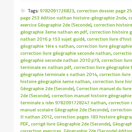
Tags:
9782091726823
,
correction dossier page 2
page 253 édition nathan histoire-géographie 2nde
,
c
exercice Géographie 2de (Seconde)
,
correction histoi
géographie 3eme nathan en pdf
,
correction histoire
nathan 2016 p 153 sujet guidé
,
correction livre d'hi
géographie 1ère s nathan
,
correction livre géographi
correction livre géographie seconde nathan
,
correcti
géographie seconde nathan 2010 p79
,
correction liv
terminale es nathan pdf
,
correction livre géographi
géographie terminale s nathan 2014
,
correction livr
histoire géographie 4eme nathan
,
correction livre h
Géographie 2de (Seconde)
,
Correction manuel du livr
2de (Seconde)
,
correction manuel histoire géographi
terminale s isbn 9782091728247 nathan
,
correction
manuel scolaire Géographie 2de (Seconde)
,
correctio
tl nathan 2012
,
correction pages 183 histoire géogr
PDF
,
corrigé livre Géographie 2de (Seconde)
,
Géograph
correction exercices
,
Géographie 2de (Seconde) édition