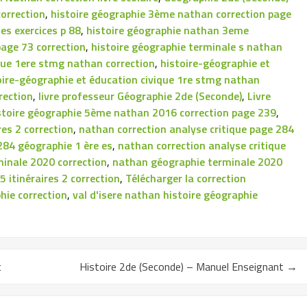
orrection
,
histoire géographie 3ème nathan correction page
es exercices p 88
,
histoire géographie nathan 3eme
page 73 correction
,
histoire géographie terminale s nathan
que 1ere stmg nathan correction
,
histoire-géographie et
oire-géographie et éducation civique 1re stmg nathan
rection
,
livre professeur Géographie 2de (Seconde)
,
Livre
stoire géographie 5ème nathan 2016 correction page 239
,
es 2 correction
,
nathan correction analyse critique page 284
284 géographie 1 ère es
,
nathan correction analyse critique
inale 2020 correction
,
nathan géographie terminale 2020
 itinéraires 2 correction
,
Télécharger la correction
hie correction
,
val d'isere nathan histoire géographie
t
Histoire 2de (Seconde) – Manuel Enseignant
→