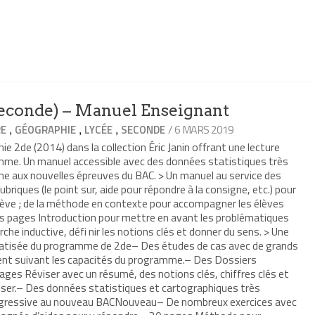
econde) – Manuel Enseignant
,
,
,
/ 6 MARS 2019
RE
GÉOGRAPHIE
LYCÉE
SECONDE
 2de (2014) dans la collection Éric Janin offrant une lecture
amme. Un manuel accessible avec des données statistiques très
e aux nouvelles épreuves du BAC. > Un manuel au service des
iques (le point sur, aide pour répondre à la consigne, etc.) pour
élève ; de la méthode en contexte pour accompagner les élèves
s pages Introduction pour mettre en avant les problématiques
rche inductive, défi nir les notions clés et donner du sens. > Une
matisée du programme de 2de– Des études de cas avec de grands
t suivant les capacités du programme.– Des Dossiers
ges Réviser avec un résumé, des notions clés, chiffres clés et
er.– Des données statistiques et cartographiques très
rogressive au nouveau BACNouveau– De nombreux exercices avec