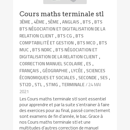
Cours maths terminale stl
,
,
,
,
,
3ÈME
4ÈME
5ÈME
ANGLAIS
BTS
BTS
BTS NÉGOCIATION ET DIGITALISATION DE LA
,
,
RELATION CLIENT
BTS CG
BTS
,
,
COMPTABILITÉ ET GESTION
BTS MCO
BTS
,
,
MUC
BTS NDRC
BTS NÉGOCIATION ET
,
DIGITALISATION DE LA RELATION CLIENT
,
,
CORRECTION MANUEL SCOLAIRE
ES
,
,
,
FRANÇAIS
GÉOGRAPHIE
LYCÉE
SCIENCES
,
,
,
ÉCONOMIQUES ET SOCIALES
SECONDE
SES
,
,
,
/ 24 MAI
STI2D
STL
STMG
TERMINALE
2021
Les Cours maths terminale stl sont essentiel
pour apprendre et par la suite s’entrainer à faire
des exercices pour au final, passé correctement
sont examens de fin d’année, le bac. Grace à
nos Cours maths terminale stl et une
multitudes d’autres correction de manuel