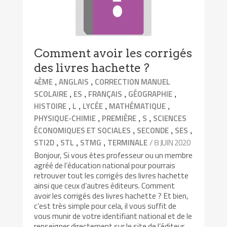
Comment avoir les corrigés
des livres hachette ?
,
,
4ÈME
ANGLAIS
CORRECTION MANUEL
,
,
,
,
SCOLAIRE
ES
FRANÇAIS
GÉOGRAPHIE
,
,
,
,
HISTOIRE
L
LYCÉE
MATHÉMATIQUE
,
,
,
PHYSIQUE-CHIMIE
PREMIÈRE
S
SCIENCES
,
,
,
ÉCONOMIQUES ET SOCIALES
SECONDE
SES
,
,
,
/ 8 JUIN 2020
STI2D
STL
STMG
TERMINALE
Bonjour, Si vous êtes professeur ou un membre
agréé de l’éducation national pour pourrais
retrouver tout les corrigés des livres hachette
ainsi que ceux d’autres éditeurs. Comment
avoir les corrigés des livres hachette ? Et bien,
c’est très simple pour cela, il vous suffit de
vous munir de votre identifiant national et de le
renseigner directement sur le site de l’éditeur