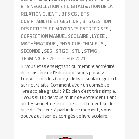
BTS NÉGOCIATION ET DIGITALISATION DE LA
,
,
RELATION CLIENT
BTS CG
BTS
,
COMPTABILITÉ ET GESTION
BTS GESTION
,
DES PETITES ET MOYENNES ENTREPRISES
,
,
CORRECTION MANUEL SCOLAIRE
LYCÉE
,
,
,
MATHÉMATIQUE
PHYSIQUE-CHIMIE
S
,
,
,
,
,
SECONDE
SES
STI2D
STL
STMG
/ 26 OCTOBRE 2021
TERMINALE
Si vous êtes enseignant ou membre accrédité
du ministère de l’Éducation, vous pouvez
trouver tous les Corrigé de livre scolaire gratuit
sur notre site. Comment avoir un corrigé de
livre scolaire gratuit ? Et bien c’est très simple,
il vous suffit de vous munir de votre identifiant
professeur et de le notifier directement sur le
site de l’éditeur, à partir de ce moment, vous
pouvez utiliser les corrigés de livre scolaire.