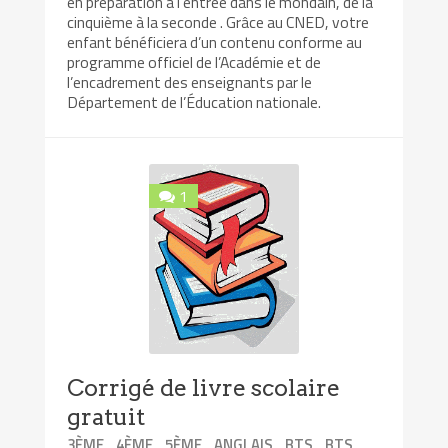
en préparation à l’entrée dans le mondain, de la
cinquième à la seconde . Grâce au CNED, votre
enfant bénéficiera d’un contenu conforme au
programme officiel de l’Académie et de
l’encadrement des enseignants par le
Département de l’Éducation nationale.
1
Corrigé de livre scolaire
gratuit
,
,
,
,
,
3ÈME
4ÈME
5ÈME
ANGLAIS
BTS
BTS