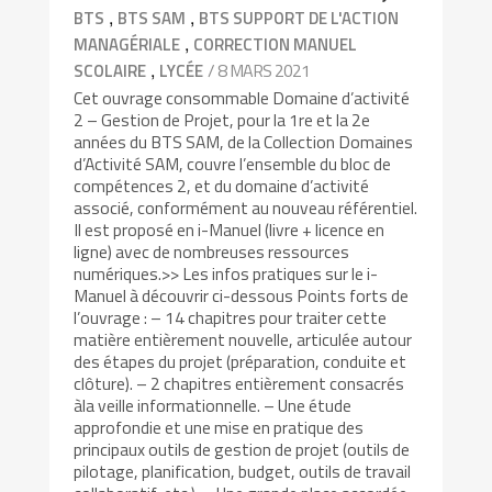
,
,
BTS
BTS SAM
BTS SUPPORT DE L'ACTION
,
MANAGÉRIALE
CORRECTION MANUEL
,
/ 8 MARS 2021
SCOLAIRE
LYCÉE
Cet ouvrage consommable Domaine d’activité
2 – Gestion de Projet, pour la 1re et la 2e
années du BTS SAM, de la Collection Domaines
d’Activité SAM, couvre l’ensemble du bloc de
compétences 2, et du domaine d’activité
associé, conformément au nouveau référentiel.
Il est proposé en i-Manuel (livre + licence en
ligne) avec de nombreuses ressources
numériques.>> Les infos pratiques sur le i-
Manuel à découvrir ci-dessous Points forts de
l’ouvrage : – 14 chapitres pour traiter cette
matière entièrement nouvelle, articulée autour
des étapes du projet (préparation, conduite et
clôture). – 2 chapitres entièrement consacrés
àla veille informationnelle. – Une étude
approfondie et une mise en pratique des
principaux outils de gestion de projet (outils de
pilotage, planification, budget, outils de travail