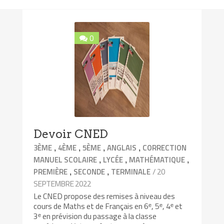
0
Devoir CNED
,
,
,
,
3ÈME
4ÈME
5ÈME
ANGLAIS
CORRECTION
,
,
,
MANUEL SCOLAIRE
LYCÉE
MATHÉMATIQUE
,
,
/ 20
PREMIÈRE
SECONDE
TERMINALE
SEPTEMBRE 2022
Le CNED propose des remises à niveau des
cours de Maths et de Français en 6ᵉ, 5ᵉ, 4ᵉ et
3ᵉ en prévision du passage à la classe