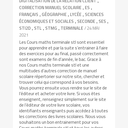
,
DIGITALISATION DE LA RELATION CLIENT
,
,
CORRECTION MANUEL SCOLAIRE
ES
,
,
,
FRANÇAIS
GÉOGRAPHIE
LYCÉE
SCIENCES
,
,
,
ÉCONOMIQUES ET SOCIALES
SECONDE
SES
,
,
,
/ 24 MAI
STI2D
STL
STMG
TERMINALE
2021
Les Cours maths terminale stl sont essentiel
pour apprendre et par la suite s’entrainer à faire
des exercices pour au final, passé correctement
sont examens de fin d’année, le bac. Grace à
nos Cours maths terminale stl et une
multitudes d’autres correction de manuel
scolaire répertorier sur notre site, chercher et
trouver celui qui correspond à vos besoins.
Vous pourrez ensuite vous rendre sur le site de
l’éditeur et acheter votre livre. Si vous êtes
enseignent, renseignez simplement sur le site
de l’éditeur de votre livre scolaire, vos
identifiants enseignants puis accédez à toutes
les corrections des livres scolaires. Nous vous
souhaitons un bon entrainement pour vos
Cours maths terminale stl et tous les autres