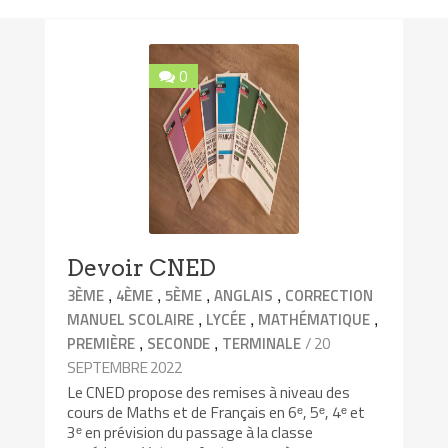
0
Devoir CNED
,
,
,
,
3ÈME
4ÈME
5ÈME
ANGLAIS
CORRECTION
,
,
,
MANUEL SCOLAIRE
LYCÉE
MATHÉMATIQUE
,
,
/ 20
PREMIÈRE
SECONDE
TERMINALE
SEPTEMBRE 2022
Le CNED propose des remises à niveau des
cours de Maths et de Français en 6ᵉ, 5ᵉ, 4ᵉ et
3ᵉ en prévision du passage à la classe