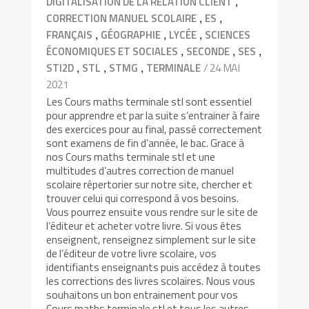
,
DIGITALISATION DE LA RELATION CLIENT
,
,
CORRECTION MANUEL SCOLAIRE
ES
,
,
,
FRANÇAIS
GÉOGRAPHIE
LYCÉE
SCIENCES
,
,
,
ÉCONOMIQUES ET SOCIALES
SECONDE
SES
,
,
,
/ 24 MAI
STI2D
STL
STMG
TERMINALE
2021
Les Cours maths terminale stl sont essentiel
pour apprendre et par la suite s’entrainer à faire
des exercices pour au final, passé correctement
sont examens de fin d’année, le bac. Grace à
nos Cours maths terminale stl et une
multitudes d’autres correction de manuel
scolaire répertorier sur notre site, chercher et
trouver celui qui correspond à vos besoins.
Vous pourrez ensuite vous rendre sur le site de
l’éditeur et acheter votre livre. Si vous êtes
enseignent, renseignez simplement sur le site
de l’éditeur de votre livre scolaire, vos
identifiants enseignants puis accédez à toutes
les corrections des livres scolaires. Nous vous
souhaitons un bon entrainement pour vos
Cours maths terminale stl et tous les autres