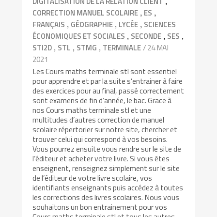
,
DIGITALISATION DE LA RELATION CLIENT
,
,
CORRECTION MANUEL SCOLAIRE
ES
,
,
,
FRANÇAIS
GÉOGRAPHIE
LYCÉE
SCIENCES
,
,
,
ÉCONOMIQUES ET SOCIALES
SECONDE
SES
,
,
,
/ 24 MAI
STI2D
STL
STMG
TERMINALE
2021
Les Cours maths terminale stl sont essentiel
pour apprendre et par la suite s’entrainer à faire
des exercices pour au final, passé correctement
sont examens de fin d’année, le bac. Grace à
nos Cours maths terminale stl et une
multitudes d’autres correction de manuel
scolaire répertorier sur notre site, chercher et
trouver celui qui correspond à vos besoins.
Vous pourrez ensuite vous rendre sur le site de
l’éditeur et acheter votre livre. Si vous êtes
enseignent, renseignez simplement sur le site
de l’éditeur de votre livre scolaire, vos
identifiants enseignants puis accédez à toutes
les corrections des livres scolaires. Nous vous
souhaitons un bon entrainement pour vos
Cours maths terminale stl et tous les autres