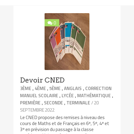
0
Devoir CNED
,
,
,
,
3ÈME
4ÈME
5ÈME
ANGLAIS
CORRECTION
,
,
,
MANUEL SCOLAIRE
LYCÉE
MATHÉMATIQUE
,
,
/ 20
PREMIÈRE
SECONDE
TERMINALE
SEPTEMBRE 2022
Le CNED propose des remises à niveau des
cours de Maths et de Français en 6ᵉ, 5ᵉ, 4ᵉ et
3ᵉ en prévision du passage à la classe