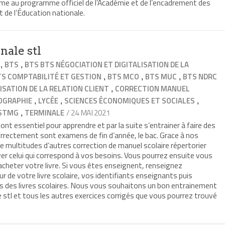
rme au programme officiel de l’Académie et de l’encadrement des
 de l’Éducation nationale.
nale stl
,
,
BTS
BTS BTS NÉGOCIATION ET DIGITALISATION DE LA
,
,
,
TS COMPTABILITÉ ET GESTION
BTS MCO
BTS MUC
BTS NDRC
,
ISATION DE LA RELATION CLIENT
CORRECTION MANUEL
,
,
,
OGRAPHIE
LYCÉE
SCIENCES ÉCONOMIQUES ET SOCIALES
,
/ 24 MAI 2021
STMG
TERMINALE
nt essentiel pour apprendre et par la suite s’entrainer à faire des
correctement sont examens de fin d’année, le bac. Grace à nos
e multitudes d’autres correction de manuel scolaire répertorier
ver celui qui correspond à vos besoins. Vous pourrez ensuite vous
t acheter votre livre. Si vous êtes enseignent, renseignez
ur de votre livre scolaire, vos identifiants enseignants puis
ns des livres scolaires. Nous vous souhaitons un bon entrainement
stl et tous les autres exercices corrigés que vous pourrez trouvé