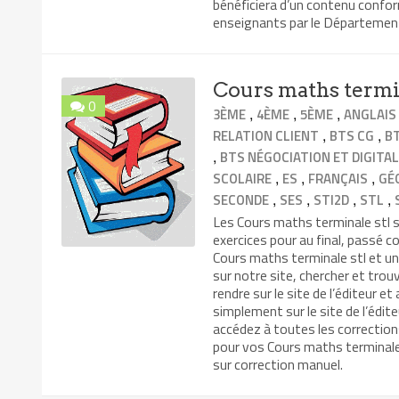
bénéficiera d’un contenu confo
enseignants par le Département
Cours maths termi
0
,
,
,
3ÈME
4ÈME
5ÈME
ANGLAIS
,
,
RELATION CLIENT
BTS CG
B
,
BTS NÉGOCIATION ET DIGITAL
,
,
,
SCOLAIRE
ES
FRANÇAIS
GÉ
,
,
,
,
SECONDE
SES
STI2D
STL
Les Cours maths terminale stl so
exercices pour au final, passé 
Cours maths terminale stl et un
sur notre site, chercher et trou
rendre sur le site de l’éditeur e
simplement sur le site de l’édite
accédez à toutes les correctio
pour vos Cours maths terminale 
sur correction manuel.