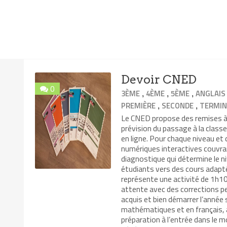
Devoir CNED
0
,
,
,
3ÈME
4ÈME
5ÈME
ANGLAIS
,
,
PREMIÈRE
SECONDE
TERMIN
Le CNED propose des remises à n
prévision du passage à la class
en ligne. Pour chaque niveau et
numériques interactives couvra
diagnostique qui détermine le ni
étudiants vers des cours adapté
représente une activité de 1h10 
attente avec des corrections pe
acquis et bien démarrer l’année
mathématiques et en français, 
préparation à l’entrée dans le 