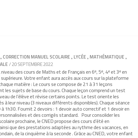
,
,
,
,
CORRECTION MANUEL SCOLAIRE
LYCÉE
MATHÉMATIQUE
/ 20 SEPTEMBRE 2022
ALE
iveau des cours de Maths et de Français en 6ᵉ, 5ᵉ, 4ᵉ et 3ᵉ en
e supérieure. Votre enfant aura accès aux cours sur la plateforme
 chaque matière : Le cours se compose de 21 à 31 leçons
nt les sujets de base du cours. Chaque leçon comprend un test
veau de l’élève et révise certains points. Le test oriente les
s à leur niveau (3 niveaux différents disponibles). Chaque séance
à 1h30. Fournit 2 devoirs : 1 devoir auto correctif et 1 devoir en
rsonnalisées et des corrigés standard. Pour consolider les
 scolaire prochaine, le CNED propose des cours d’été en
ainsi que des prestations adaptées au rythme des vacances, en
mondain, de la cinquième à la seconde . Grâce au CNED, votre enfant