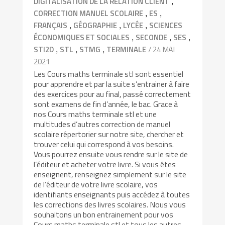
,
DIGITALISATION DE LA RELATION CLIENT
,
,
CORRECTION MANUEL SCOLAIRE
ES
,
,
,
FRANÇAIS
GÉOGRAPHIE
LYCÉE
SCIENCES
,
,
,
ÉCONOMIQUES ET SOCIALES
SECONDE
SES
,
,
,
/ 24 MAI
STI2D
STL
STMG
TERMINALE
2021
Les Cours maths terminale stl sont essentiel
pour apprendre et par la suite s’entrainer à faire
des exercices pour au final, passé correctement
sont examens de fin d’année, le bac. Grace à
nos Cours maths terminale stl et une
multitudes d’autres correction de manuel
scolaire répertorier sur notre site, chercher et
trouver celui qui correspond à vos besoins.
Vous pourrez ensuite vous rendre sur le site de
l’éditeur et acheter votre livre. Si vous êtes
enseignent, renseignez simplement sur le site
de l’éditeur de votre livre scolaire, vos
identifiants enseignants puis accédez à toutes
les corrections des livres scolaires. Nous vous
souhaitons un bon entrainement pour vos
Cours maths terminale stl et tous les autres