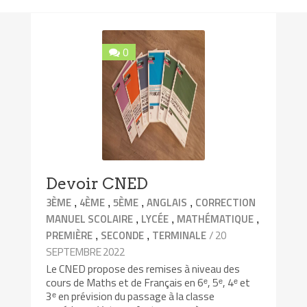
0
Devoir CNED
,
,
,
,
3ÈME
4ÈME
5ÈME
ANGLAIS
CORRECTION
,
,
,
MANUEL SCOLAIRE
LYCÉE
MATHÉMATIQUE
,
,
/ 20
PREMIÈRE
SECONDE
TERMINALE
SEPTEMBRE 2022
Le CNED propose des remises à niveau des
cours de Maths et de Français en 6ᵉ, 5ᵉ, 4ᵉ et
3ᵉ en prévision du passage à la classe