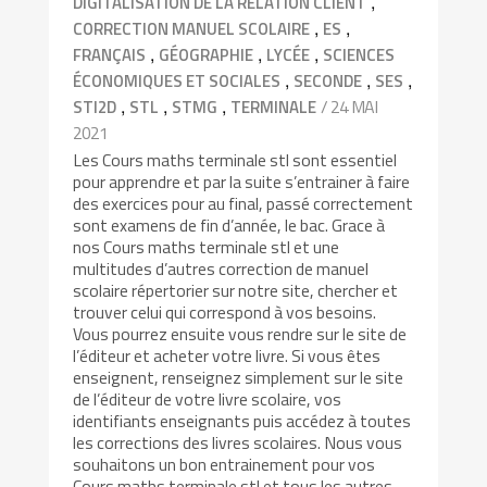
,
DIGITALISATION DE LA RELATION CLIENT
,
,
CORRECTION MANUEL SCOLAIRE
ES
,
,
,
FRANÇAIS
GÉOGRAPHIE
LYCÉE
SCIENCES
,
,
,
ÉCONOMIQUES ET SOCIALES
SECONDE
SES
,
,
,
/ 24 MAI
STI2D
STL
STMG
TERMINALE
2021
Les Cours maths terminale stl sont essentiel
pour apprendre et par la suite s’entrainer à faire
des exercices pour au final, passé correctement
sont examens de fin d’année, le bac. Grace à
nos Cours maths terminale stl et une
multitudes d’autres correction de manuel
scolaire répertorier sur notre site, chercher et
trouver celui qui correspond à vos besoins.
Vous pourrez ensuite vous rendre sur le site de
l’éditeur et acheter votre livre. Si vous êtes
enseignent, renseignez simplement sur le site
de l’éditeur de votre livre scolaire, vos
identifiants enseignants puis accédez à toutes
les corrections des livres scolaires. Nous vous
souhaitons un bon entrainement pour vos
Cours maths terminale stl et tous les autres