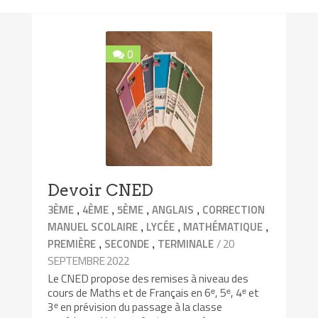
0
Devoir CNED
,
,
,
,
3ÈME
4ÈME
5ÈME
ANGLAIS
CORRECTION
,
,
,
MANUEL SCOLAIRE
LYCÉE
MATHÉMATIQUE
,
,
/ 20
PREMIÈRE
SECONDE
TERMINALE
SEPTEMBRE 2022
Le CNED propose des remises à niveau des
cours de Maths et de Français en 6ᵉ, 5ᵉ, 4ᵉ et
3ᵉ en prévision du passage à la classe