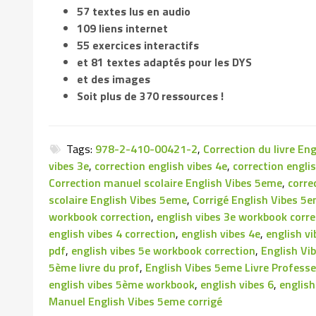
57 textes lus en audio
109 liens internet
55 exercices interactifs
et 81 textes adaptés pour les DYS
et des images
Soit plus de 370 ressources !
Tags:
978-2-410-00421-2
,
Correction du livre En
vibes 3e
,
correction english vibes 4e
,
correction engli
Correction manuel scolaire English Vibes 5eme
,
corre
scolaire English Vibes 5eme
,
Corrigé English Vibes 5
workbook correction
,
english vibes 3e workbook corre
english vibes 4 correction
,
english vibes 4e
,
english vi
pdf
,
english vibes 5e workbook correction
,
English Vi
5ème livre du prof
,
English Vibes 5eme Livre Profess
english vibes 5ème workbook
,
english vibes 6
,
english
Manuel English Vibes 5eme corrigé