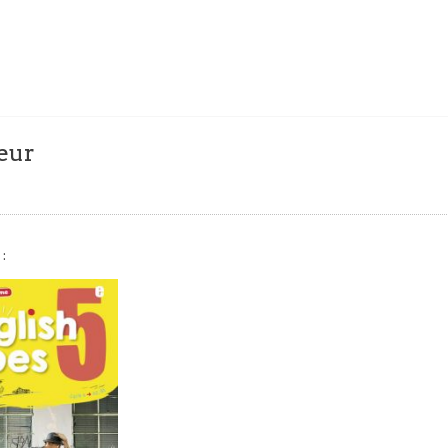
eur
: