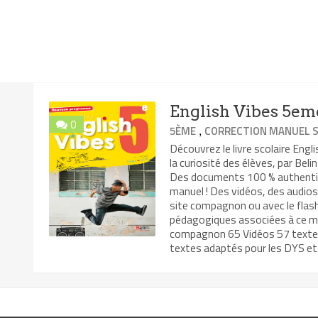
English Vibes 5em
0
,
5ÈME
CORRECTION MANUEL S
Découvrez le livre scolaire Eng
la curiosité des élèves, par B
Des documents 100 % authentiq
manuel ! Des vidéos, des audios,
site compagnon ou avec le flash
pédagogiques associées à ce man
compagnon 65 Vidéos 57 textes l
textes adaptés pour les DYS et