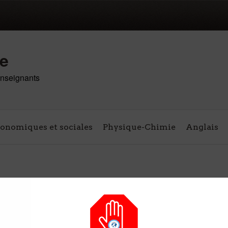
re
 enseignants
conomiques et sociales
Physique-Chimie
Anglais