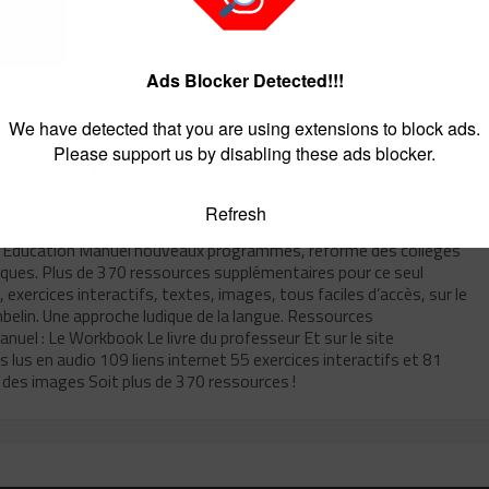
Ads Blocker Detected!!!
We have detected that you are using extensions to block ads.
Please support us by disabling these ads blocker.
e Livre Professeur
,
/ 15 FÉVRIER 2021
COLAIRE
LYCÉE
Refresh
lish Vibes 5eme Professeur : Le manuel d’anglais LV1 pour stimuler
elin Education Manuel nouveaux programmes, réforme des collèges
ues. Plus de 370 ressources supplémentaires pour ce seul
 exercices interactifs, textes, images, tous faciles d’accès, sur le
belin. Une approche ludique de la langue. Ressources
uel : Le Workbook Le livre du professeur Et sur le site
us en audio 109 liens internet 55 exercices interactifs et 81
 des images Soit plus de 370 ressources !