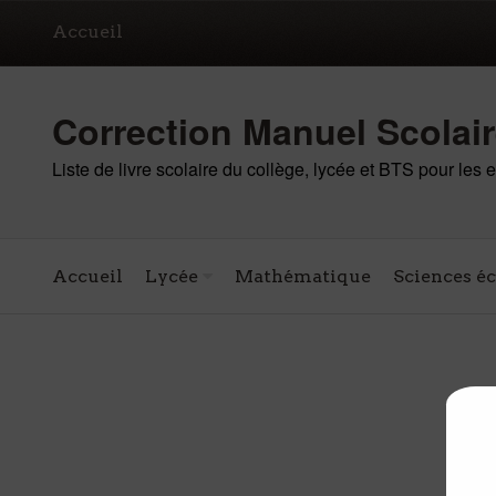
Accueil
Correction Manuel Scolai
Liste de livre scolaire du collège, lycée et BTS pour les
Accueil
Lycée
Mathématique
Sciences é