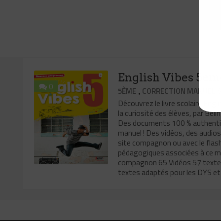
English Vibes 5em
0
,
5ÈME
CORRECTION MANUEL S
Découvrez le livre scolaire Eng
la curiosité des élèves, par B
Des documents 100 % authentiq
manuel ! Des vidéos, des audios,
site compagnon ou avec le flash
pédagogiques associées à ce man
compagnon 65 Vidéos 57 textes l
textes adaptés pour les DYS et