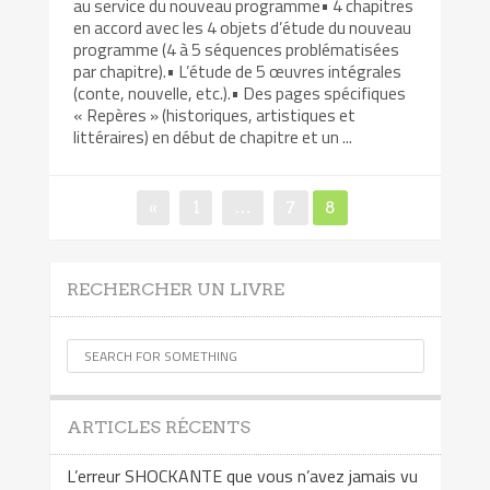
au service du nouveau programme• 4 chapitres
en accord avec les 4 objets d’étude du nouveau
programme (4 à 5 séquences problématisées
par chapitre).• L’étude de 5 œuvres intégrales
(conte, nouvelle, etc.).• Des pages spécifiques
« Repères » (historiques, artistiques et
littéraires) en début de chapitre et un ...
Pagination
Page
Page
Page
«
1
…
7
8
des
publications
RECHERCHER UN LIVRE
ARTICLES RÉCENTS
L’erreur SHOCKANTE que vous n’avez jamais vu