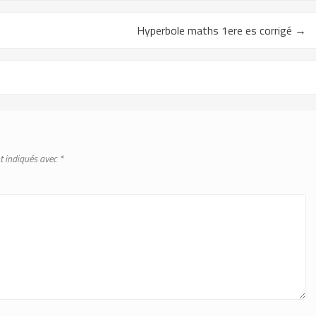
Hyperbole maths 1ere es corrigé
→
t indiqués avec
*