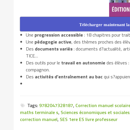
Télécharger maintenant la
Une
progression accessible
: 18 chapitres pour tra
Une
pédagogie active
, des thèmes proches des élèv
Des
documents variés
: documents d?actualité, art
TICE…
Des outils pour le
travail en autonomie
des élèves :
compagnon.
Des
activités d’entraînement au bac
qui s?appuient
Tags:
9782047328187
,
Correction manuel scolair
maths terminale s
,
Sciences économiques et sociales
correction manuel
,
SES 1ere ES livre professeur