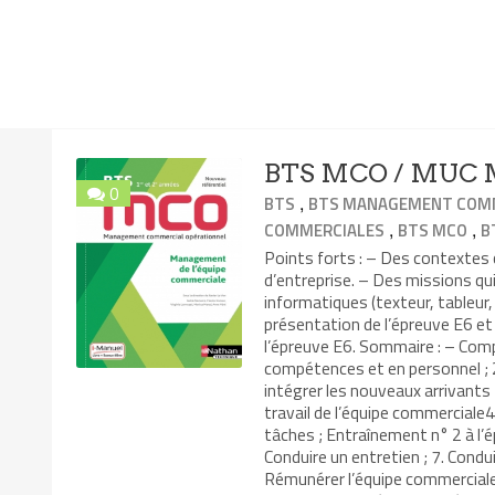
BTS MCO / MUC M
0
,
BTS
BTS MANAGEMENT COMM
,
,
COMMERCIALES
BTS MCO
B
Points forts : – Des contexte
d’entreprise. – Des missions qui
informatiques (texteur, tableur,
présentation de l’épreuve E6 e
l’épreuve E6. Sommaire : – Comp
compétences et en personnel ; 2
intégrer les nouveaux arrivants
travail de l’équipe commerciale4.
tâches ; Entraînement n° 2 à l’
Conduire un entretien ; 7. Condui
Rémunérer l’équipe commerciale 