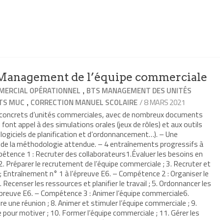
anagement de l’équipe commerciale
,
ERCIAL OPÉRATIONNEL
BTS MANAGEMENT DES UNITÉS
,
/ 8 MARS 2021
TS MUC
CORRECTION MANUEL SCOLAIRE
s concrets d’unités commerciales, avec de nombreux documents
 font appel à des simulations orales (jeux de rôles) et aux outils
 logiciels de planification et d’ordonnancement…). – Une
t de la méthodologie attendue. – 4 entraînements progressifs à
étence 1 : Recruter des collaborateurs1.Évaluer les besoins en
. Préparer le recrutement de l’équipe commerciale ; 3. Recruter et
 ; Entraînement n° 1 à l’épreuve E6. – Compétence 2 : Organiser le
 Recenser les ressources et planifier le travail ; 5. Ordonnancer les
épreuve E6. – Compétence 3 : Animer l’équipe commerciale6.
re une réunion ; 8. Animer et stimuler l’équipe commerciale ; 9.
pour motiver ; 10. Former l’équipe commerciale ; 11. Gérer les