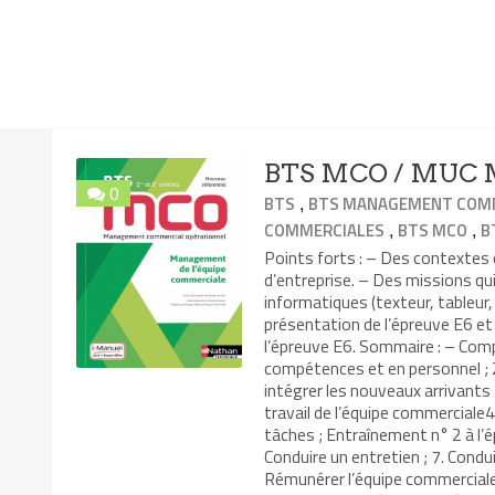
BTS MCO / MUC M
0
,
BTS
BTS MANAGEMENT COMM
,
,
COMMERCIALES
BTS MCO
B
Points forts : – Des contexte
d’entreprise. – Des missions qui
informatiques (texteur, tableur,
présentation de l’épreuve E6 e
l’épreuve E6. Sommaire : – Comp
compétences et en personnel ; 2
intégrer les nouveaux arrivants
travail de l’équipe commerciale4.
tâches ; Entraînement n° 2 à l’
Conduire un entretien ; 7. Condui
Rémunérer l’équipe commerciale 