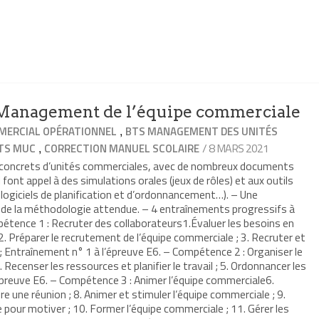
anagement de l’équipe commerciale
,
ERCIAL OPÉRATIONNEL
BTS MANAGEMENT DES UNITÉS
,
/ 8 MARS 2021
TS MUC
CORRECTION MANUEL SCOLAIRE
s concrets d’unités commerciales, avec de nombreux documents
 font appel à des simulations orales (jeux de rôles) et aux outils
 logiciels de planification et d’ordonnancement…). – Une
t de la méthodologie attendue. – 4 entraînements progressifs à
étence 1 : Recruter des collaborateurs1.Évaluer les besoins en
. Préparer le recrutement de l’équipe commerciale ; 3. Recruter et
 ; Entraînement n° 1 à l’épreuve E6. – Compétence 2 : Organiser le
 Recenser les ressources et planifier le travail ; 5. Ordonnancer les
épreuve E6. – Compétence 3 : Animer l’équipe commerciale6.
re une réunion ; 8. Animer et stimuler l’équipe commerciale ; 9.
pour motiver ; 10. Former l’équipe commerciale ; 11. Gérer les