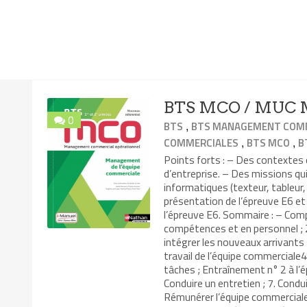
BTS MCO / MUC M
0
,
BTS
BTS MANAGEMENT COMM
,
,
COMMERCIALES
BTS MCO
B
Points forts : – Des contexte
d’entreprise. – Des missions qui
informatiques (texteur, tableur,
présentation de l’épreuve E6 e
l’épreuve E6. Sommaire : – Comp
compétences et en personnel ; 2
intégrer les nouveaux arrivants
travail de l’équipe commerciale4.
tâches ; Entraînement n° 2 à l’
Conduire un entretien ; 7. Condui
Rémunérer l’équipe commerciale 