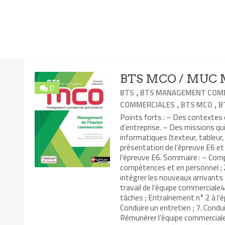
BTS MCO / MUC M
0
,
BTS
BTS MANAGEMENT COMM
,
,
COMMERCIALES
BTS MCO
B
Points forts : – Des contexte
d’entreprise. – Des missions qui
informatiques (texteur, tableur,
présentation de l’épreuve E6 e
l’épreuve E6. Sommaire : – Comp
compétences et en personnel ; 2
intégrer les nouveaux arrivants
travail de l’équipe commerciale4.
tâches ; Entraînement n° 2 à l’
Conduire un entretien ; 7. Condui
Rémunérer l’équipe commerciale 