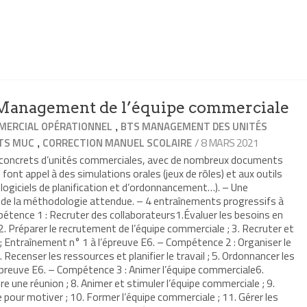
anagement de l’équipe commerciale
,
ERCIAL OPÉRATIONNEL
BTS MANAGEMENT DES UNITÉS
,
/ 8 MARS 2021
TS MUC
CORRECTION MANUEL SCOLAIRE
s concrets d’unités commerciales, avec de nombreux documents
 font appel à des simulations orales (jeux de rôles) et aux outils
 logiciels de planification et d’ordonnancement…). – Une
t de la méthodologie attendue. – 4 entraînements progressifs à
étence 1 : Recruter des collaborateurs1.Évaluer les besoins en
. Préparer le recrutement de l’équipe commerciale ; 3. Recruter et
 ; Entraînement n° 1 à l’épreuve E6. – Compétence 2 : Organiser le
 Recenser les ressources et planifier le travail ; 5. Ordonnancer les
épreuve E6. – Compétence 3 : Animer l’équipe commerciale6.
re une réunion ; 8. Animer et stimuler l’équipe commerciale ; 9.
pour motiver ; 10. Former l’équipe commerciale ; 11. Gérer les