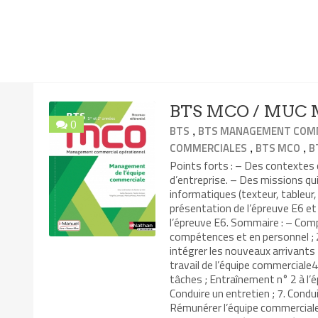
BTS MCO / MUC M
0
,
BTS
BTS MANAGEMENT COMM
,
,
COMMERCIALES
BTS MCO
B
Points forts : – Des contexte
d’entreprise. – Des missions qui
informatiques (texteur, tableur,
présentation de l’épreuve E6 e
l’épreuve E6. Sommaire : – Comp
compétences et en personnel ; 2
intégrer les nouveaux arrivants
travail de l’équipe commerciale4.
tâches ; Entraînement n° 2 à l’
Conduire un entretien ; 7. Condui
Rémunérer l’équipe commerciale 