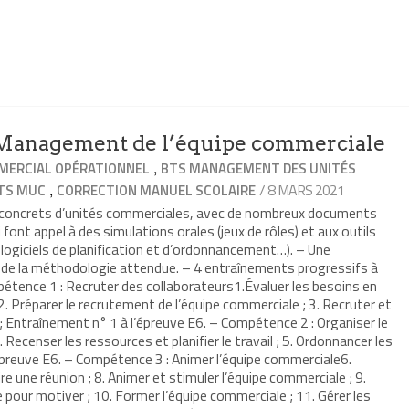
anagement de l’équipe commerciale
,
ERCIAL OPÉRATIONNEL
BTS MANAGEMENT DES UNITÉS
,
/ 8 MARS 2021
TS MUC
CORRECTION MANUEL SCOLAIRE
s concrets d’unités commerciales, avec de nombreux documents
 font appel à des simulations orales (jeux de rôles) et aux outils
 logiciels de planification et d’ordonnancement…). – Une
t de la méthodologie attendue. – 4 entraînements progressifs à
étence 1 : Recruter des collaborateurs1.Évaluer les besoins en
. Préparer le recrutement de l’équipe commerciale ; 3. Recruter et
 ; Entraînement n° 1 à l’épreuve E6. – Compétence 2 : Organiser le
 Recenser les ressources et planifier le travail ; 5. Ordonnancer les
épreuve E6. – Compétence 3 : Animer l’équipe commerciale6.
re une réunion ; 8. Animer et stimuler l’équipe commerciale ; 9.
pour motiver ; 10. Former l’équipe commerciale ; 11. Gérer les