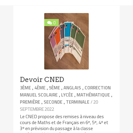
0
Devoir CNED
,
,
,
,
3ÈME
4ÈME
5ÈME
ANGLAIS
CORRECTION
,
,
,
MANUEL SCOLAIRE
LYCÉE
MATHÉMATIQUE
,
,
/ 20
PREMIÈRE
SECONDE
TERMINALE
SEPTEMBRE 2022
Le CNED propose des remises à niveau des
cours de Maths et de Français en 6ᵉ, 5ᵉ, 4ᵉ et
3ᵉ en prévision du passage à la classe