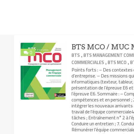
BTS MCO / MUC M
0
,
BTS
BTS MANAGEMENT COMM
,
,
COMMERCIALES
BTS MCO
B
Points forts : – Des contexte
d’entreprise. – Des missions qui
informatiques (texteur, tableur,
présentation de l’épreuve E6 e
l’épreuve E6. Sommaire : – Comp
compétences et en personnel ; 2
intégrer les nouveaux arrivants
travail de l’équipe commerciale4.
tâches ; Entraînement n° 2 à l’
Conduire un entretien ; 7. Condui
Rémunérer l’équipe commerciale 