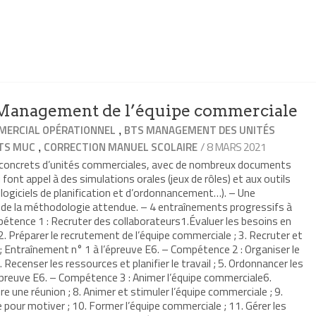
anagement de l’équipe commerciale
,
ERCIAL OPÉRATIONNEL
BTS MANAGEMENT DES UNITÉS
,
/ 8 MARS 2021
TS MUC
CORRECTION MANUEL SCOLAIRE
s concrets d’unités commerciales, avec de nombreux documents
 font appel à des simulations orales (jeux de rôles) et aux outils
 logiciels de planification et d’ordonnancement…). – Une
t de la méthodologie attendue. – 4 entraînements progressifs à
étence 1 : Recruter des collaborateurs1.Évaluer les besoins en
. Préparer le recrutement de l’équipe commerciale ; 3. Recruter et
 ; Entraînement n° 1 à l’épreuve E6. – Compétence 2 : Organiser le
 Recenser les ressources et planifier le travail ; 5. Ordonnancer les
épreuve E6. – Compétence 3 : Animer l’équipe commerciale6.
re une réunion ; 8. Animer et stimuler l’équipe commerciale ; 9.
pour motiver ; 10. Former l’équipe commerciale ; 11. Gérer les