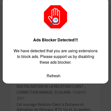
0
Ads Blocker Detected!!!
We have detected that you are using extensions
to block ads. Please support us by disabling
these ads blocker.
BTS NDRC Relation Client
et Animation de Réseaux
Refresh
,
,
BTS
BTS NDRC
BTS NÉGOCIATION ET
,
DIGITALISATION DE LA RELATION CLIENT
/ 8 MARS
CORRECTION MANUEL SCOLAIRE
2021
Cet ouvrage Relation Client à Distance et
Animation de Réseaux, BTS 1re et 2e années,