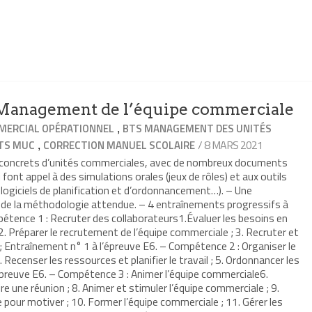
anagement de l’équipe commerciale
,
ERCIAL OPÉRATIONNEL
BTS MANAGEMENT DES UNITÉS
,
/ 8 MARS 2021
TS MUC
CORRECTION MANUEL SCOLAIRE
s concrets d’unités commerciales, avec de nombreux documents
 font appel à des simulations orales (jeux de rôles) et aux outils
 logiciels de planification et d’ordonnancement…). – Une
t de la méthodologie attendue. – 4 entraînements progressifs à
étence 1 : Recruter des collaborateurs1.Évaluer les besoins en
. Préparer le recrutement de l’équipe commerciale ; 3. Recruter et
 ; Entraînement n° 1 à l’épreuve E6. – Compétence 2 : Organiser le
 Recenser les ressources et planifier le travail ; 5. Ordonnancer les
épreuve E6. – Compétence 3 : Animer l’équipe commerciale6.
re une réunion ; 8. Animer et stimuler l’équipe commerciale ; 9.
pour motiver ; 10. Former l’équipe commerciale ; 11. Gérer les