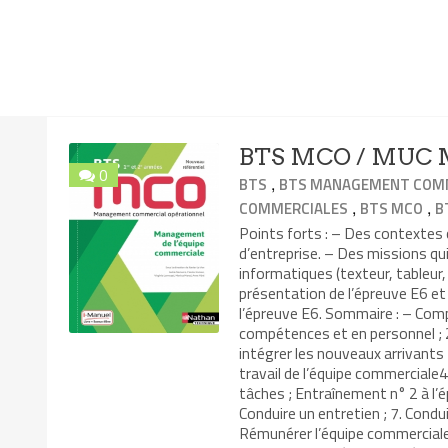
BTS MCO / MUC M
0
,
BTS
BTS MANAGEMENT COMM
,
,
COMMERCIALES
BTS MCO
B
Points forts : – Des contexte
d’entreprise. – Des missions qui
informatiques (texteur, tableur,
présentation de l’épreuve E6 e
l’épreuve E6. Sommaire : – Comp
compétences et en personnel ; 2
intégrer les nouveaux arrivants
travail de l’équipe commerciale4.
tâches ; Entraînement n° 2 à l’
Conduire un entretien ; 7. Condui
Rémunérer l’équipe commerciale 