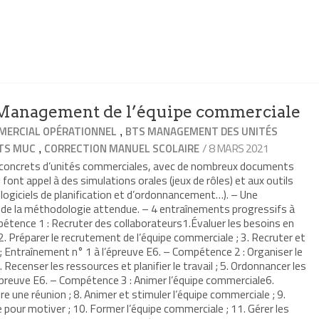
anagement de l’équipe commerciale
,
ERCIAL OPÉRATIONNEL
BTS MANAGEMENT DES UNITÉS
,
/ 8 MARS 2021
TS MUC
CORRECTION MANUEL SCOLAIRE
s concrets d’unités commerciales, avec de nombreux documents
 font appel à des simulations orales (jeux de rôles) et aux outils
 logiciels de planification et d’ordonnancement…). – Une
t de la méthodologie attendue. – 4 entraînements progressifs à
étence 1 : Recruter des collaborateurs1.Évaluer les besoins en
. Préparer le recrutement de l’équipe commerciale ; 3. Recruter et
 ; Entraînement n° 1 à l’épreuve E6. – Compétence 2 : Organiser le
 Recenser les ressources et planifier le travail ; 5. Ordonnancer les
épreuve E6. – Compétence 3 : Animer l’équipe commerciale6.
re une réunion ; 8. Animer et stimuler l’équipe commerciale ; 9.
pour motiver ; 10. Former l’équipe commerciale ; 11. Gérer les