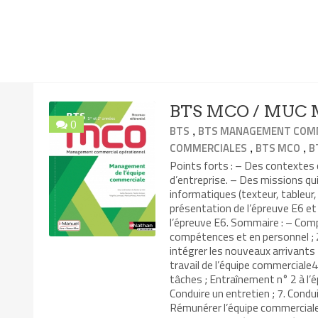
BTS MCO / MUC M
0
,
BTS
BTS MANAGEMENT COMM
,
,
COMMERCIALES
BTS MCO
B
Points forts : – Des contexte
d’entreprise. – Des missions qui
informatiques (texteur, tableur,
présentation de l’épreuve E6 e
l’épreuve E6. Sommaire : – Comp
compétences et en personnel ; 2
intégrer les nouveaux arrivants
travail de l’équipe commerciale4.
tâches ; Entraînement n° 2 à l’
Conduire un entretien ; 7. Condui
Rémunérer l’équipe commerciale 