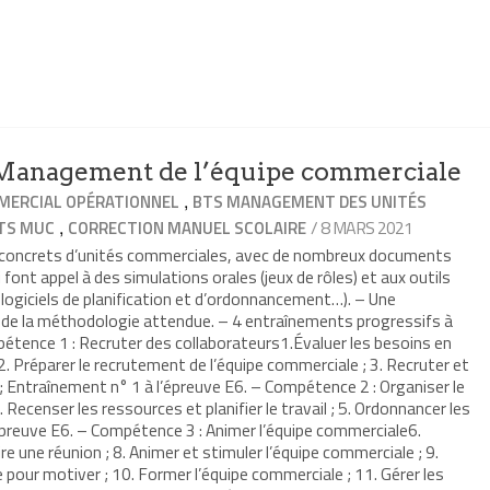
anagement de l’équipe commerciale
,
ERCIAL OPÉRATIONNEL
BTS MANAGEMENT DES UNITÉS
,
/ 8 MARS 2021
TS MUC
CORRECTION MANUEL SCOLAIRE
s concrets d’unités commerciales, avec de nombreux documents
 font appel à des simulations orales (jeux de rôles) et aux outils
 logiciels de planification et d’ordonnancement…). – Une
t de la méthodologie attendue. – 4 entraînements progressifs à
étence 1 : Recruter des collaborateurs1.Évaluer les besoins en
. Préparer le recrutement de l’équipe commerciale ; 3. Recruter et
 ; Entraînement n° 1 à l’épreuve E6. – Compétence 2 : Organiser le
 Recenser les ressources et planifier le travail ; 5. Ordonnancer les
épreuve E6. – Compétence 3 : Animer l’équipe commerciale6.
re une réunion ; 8. Animer et stimuler l’équipe commerciale ; 9.
pour motiver ; 10. Former l’équipe commerciale ; 11. Gérer les