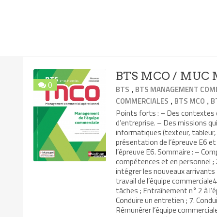
BTS MCO / MUC M
0
,
BTS
BTS MANAGEMENT COMM
,
,
COMMERCIALES
BTS MCO
B
Points forts : – Des contexte
d’entreprise. – Des missions qui
informatiques (texteur, tableur,
présentation de l’épreuve E6 e
l’épreuve E6. Sommaire : – Comp
compétences et en personnel ; 2
intégrer les nouveaux arrivants
travail de l’équipe commerciale4.
tâches ; Entraînement n° 2 à l’
Conduire un entretien ; 7. Condui
Rémunérer l’équipe commerciale 