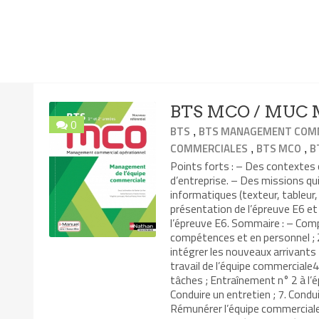
BTS MCO / MUC M
0
,
BTS
BTS MANAGEMENT COMM
,
,
COMMERCIALES
BTS MCO
B
Points forts : – Des contexte
d’entreprise. – Des missions qui
informatiques (texteur, tableur,
présentation de l’épreuve E6 e
l’épreuve E6. Sommaire : – Comp
compétences et en personnel ; 2
intégrer les nouveaux arrivants
travail de l’équipe commerciale4.
tâches ; Entraînement n° 2 à l’
Conduire un entretien ; 7. Condui
Rémunérer l’équipe commerciale 