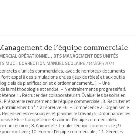
anagement de l’équipe commerciale
,
ERCIAL OPÉRATIONNEL
BTS MANAGEMENT DES UNITÉS
,
/ 8 MARS 2021
TS MUC
CORRECTION MANUEL SCOLAIRE
s concrets d’unités commerciales, avec de nombreux documents
 font appel à des simulations orales (jeux de rôles) et aux outils
 logiciels de planification et d’ordonnancement…). – Une
t de la méthodologie attendue. – 4 entraînements progressifs à
étence 1 : Recruter des collaborateurs1.Évaluer les besoins en
. Préparer le recrutement de l’équipe commerciale ; 3. Recruter et
 ; Entraînement n° 1 à l’épreuve E6. – Compétence 2 : Organiser le
 Recenser les ressources et planifier le travail ; 5. Ordonnancer les
épreuve E6. – Compétence 3 : Animer l’équipe commerciale6.
re une réunion ; 8. Animer et stimuler l’équipe commerciale ; 9.
pour motiver ; 10. Former l’équipe commerciale ; 11. Gérer les