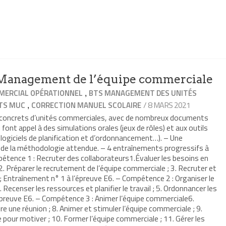
anagement de l’équipe commerciale
,
ERCIAL OPÉRATIONNEL
BTS MANAGEMENT DES UNITÉS
,
/ 8 MARS 2021
TS MUC
CORRECTION MANUEL SCOLAIRE
s concrets d’unités commerciales, avec de nombreux documents
 font appel à des simulations orales (jeux de rôles) et aux outils
 logiciels de planification et d’ordonnancement…). – Une
t de la méthodologie attendue. – 4 entraînements progressifs à
étence 1 : Recruter des collaborateurs1.Évaluer les besoins en
. Préparer le recrutement de l’équipe commerciale ; 3. Recruter et
 ; Entraînement n° 1 à l’épreuve E6. – Compétence 2 : Organiser le
 Recenser les ressources et planifier le travail ; 5. Ordonnancer les
épreuve E6. – Compétence 3 : Animer l’équipe commerciale6.
re une réunion ; 8. Animer et stimuler l’équipe commerciale ; 9.
pour motiver ; 10. Former l’équipe commerciale ; 11. Gérer les