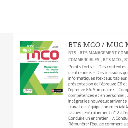
BTS MCO / MUC M
0
,
BTS
BTS MANAGEMENT COMM
,
,
COMMERCIALES
BTS MCO
B
Points forts : – Des contexte
d’entreprise. – Des missions qui
informatiques (texteur, tableur,
présentation de l’épreuve E6 e
l’épreuve E6. Sommaire : – Comp
compétences et en personnel ; 2
intégrer les nouveaux arrivants
travail de l’équipe commerciale4.
tâches ; Entraînement n° 2 à l’
Conduire un entretien ; 7. Condui
Rémunérer l’équipe commerciale 