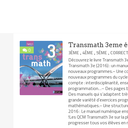
Transmath 3eme éd
0
,
,
,
3ÈME
4ÈME
5ÈME
CORRECT
Découvrez le livre Transmath 
Transmath 3e (2016) : un manuel
nouveaux programmes.– Une coll
nouveaux programmes du cycle 
compte : interdisciplinarité, ens
programmation…– Des pages bre
Des manuels qui s’adaptent trè
grande variété d’exercices pro
mathématiques.– Une structure 
2016 : Le manuel numérique en
!Les QCM Transmath 3e sur la pl
progresser tous vos élèves en