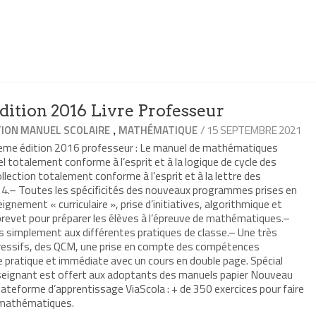
ition 2016 Livre Professeur
,
/ 15 SEPTEMBRE 2021
ION MANUEL SCOLAIRE
MATHÉMATIQUE
3eme édition 2016 professeur : Le manuel de mathématiques
 totalement conforme à l’esprit et à la logique de cycle des
ection totalement conforme à l’esprit et à la lettre des
4.– Toutes les spécificités des nouveaux programmes prises en
eignement « curriculaire », prise d’initiatives, algorithmique et
vet pour préparer les élèves à l’épreuve de mathématiques.–
s simplement aux différentes pratiques de classe.– Une très
gressifs, des QCM, une prise en compte des compétences
pratique et immédiate avec un cours en double page. Spécial
seignant est offert aux adoptants des manuels papier Nouveau
ateforme d’apprentissage ViaScola : + de 350 exercices pour faire
 mathématiques.