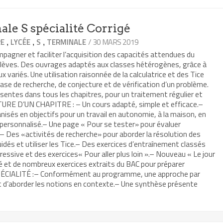
le S spécialité Corrigé
,
,
,
/ 30 MARS 2019
RE
LYCÉE
S
TERMINALE
agner et faciliter l’acquisition des capacités attendues du
lèves. Des ouvrages adaptés aux classes hétérogènes, grâce à
 variés. Une utilisation raisonnée de la calculatrice et des Tice
hase de recherche, de conjecture et de vérification d’un problème.
ésentes dans tous les chapitres, pour un traitement régulier et
URE D’UN CHAPITRE : – Un cours adapté, simple et efficace.–
nisés en objectifs pour un travail en autonomie, à la maison, en
ersonnalisé.– Une page « Pour se tester» pour évaluer
.– Des «activités de recherche» pour aborder la résolution des
uidés et utiliser les Tice.– Des exercices d’entraînement classés
ressive et des exercices« Pour aller plus loin ».– Nouveau « Le jour
é et de nombreux exercices extraits du BAC pour préparer
SPÉCIALITÉ :– Conformément au programme, une approche par
 d’aborder les notions en contexte.– Une synthèse présente