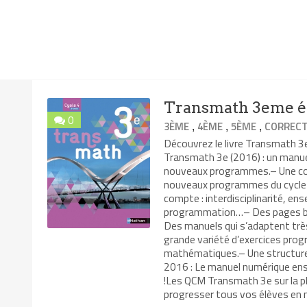
Transmath 3eme éd
0
,
,
,
3ÈME
4ÈME
5ÈME
CORRECT
Découvrez le livre Transmath 
Transmath 3e (2016) : un manuel
nouveaux programmes.– Une coll
nouveaux programmes du cycle 
compte : interdisciplinarité, ens
programmation…– Des pages bre
Des manuels qui s’adaptent trè
grande variété d’exercices pro
mathématiques.– Une structure 
2016 : Le manuel numérique en
!Les QCM Transmath 3e sur la pl
progresser tous vos élèves en