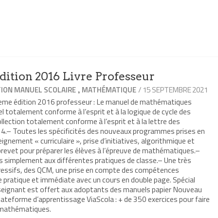
ition 2016 Livre Professeur
,
/ 15 SEPTEMBRE 2021
ION MANUEL SCOLAIRE
MATHÉMATIQUE
3eme édition 2016 professeur : Le manuel de mathématiques
 totalement conforme à l’esprit et à la logique de cycle des
ection totalement conforme à l’esprit et à la lettre des
4.– Toutes les spécificités des nouveaux programmes prises en
eignement « curriculaire », prise d’initiatives, algorithmique et
vet pour préparer les élèves à l’épreuve de mathématiques.–
s simplement aux différentes pratiques de classe.– Une très
gressifs, des QCM, une prise en compte des compétences
pratique et immédiate avec un cours en double page. Spécial
seignant est offert aux adoptants des manuels papier Nouveau
ateforme d’apprentissage ViaScola : + de 350 exercices pour faire
 mathématiques.