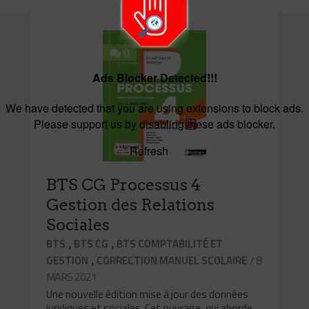
0
Ads Blocker Detected!!!
We have detected that you are using extensions to block ads.
Please support us by disabling these ads blocker.
Refresh
BTS CG Processus 4
Gestion des Relations
Sociales
,
,
BTS
BTS CG
BTS COMPTABILITÉ ET
,
/ 8
GESTION
CORRECTION MANUEL SCOLAIRE
MARS 2021
Une nouvelle édition mise à jour des données
juridiques et sociales. Cet ouvrage, qui aborde