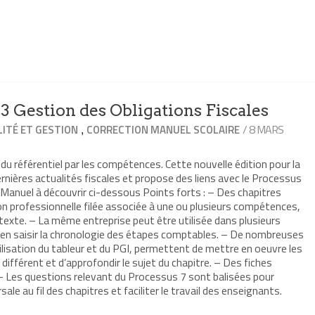
 Gestion des Obligations Fiscales
,
/ 8 MARS
ITÉ ET GESTION
CORRECTION MANUEL SCOLAIRE
du référentiel par les compétences. Cette nouvelle édition pour la
rnières actualités fiscales et propose des liens avec le Processus
i-Manuel à découvrir ci-dessous Points forts : – Des chapitres
on professionnelle filée associée à une ou plusieurs compétences,
texte. – La même entreprise peut être utilisée dans plusieurs
bien saisir la chronologie des étapes comptables. – De nombreuses
utilisation du tableur et du PGI, permettent de mettre en oeuvre les
fférent et d’approfondir le sujet du chapitre. – Des fiches
 – Les questions relevant du Processus 7 sont balisées pour
le au fil des chapitres et faciliter le travail des enseignants.