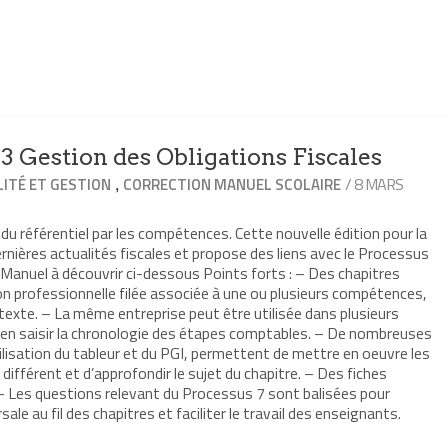
 Gestion des Obligations Fiscales
,
/ 8 MARS
ITÉ ET GESTION
CORRECTION MANUEL SCOLAIRE
du référentiel par les compétences. Cette nouvelle édition pour la
rnières actualités fiscales et propose des liens avec le Processus
i-Manuel à découvrir ci-dessous Points forts : – Des chapitres
on professionnelle filée associée à une ou plusieurs compétences,
texte. – La même entreprise peut être utilisée dans plusieurs
bien saisir la chronologie des étapes comptables. – De nombreuses
utilisation du tableur et du PGI, permettent de mettre en oeuvre les
fférent et d’approfondir le sujet du chapitre. – Des fiches
 – Les questions relevant du Processus 7 sont balisées pour
le au fil des chapitres et faciliter le travail des enseignants.