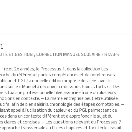
1
,
/ 8 MARS
ITÉ ET GESTION
CORRECTION MANUEL SCOLAIRE
1re et 2e années, le Processus 1, dans la collection Les
roche du référentiel par les compétences et de nombreuses
 tableur et PGI. La nouvelle édition propose des liens avec le
ues sur le i-Manuel à découvrir ci-dessous Points forts : – Des
e situation professionnelle filée associée à une ou plusieurs
notions en contexte. – La même entreprise peut être utilisée
tifs, afin de bien saisir la chronologie des étapes comptables. –
ant appel à l’utilisation du tableur et du PGI, permettent de
s dans un contexte différent et d’approfondir le sujet du
es claires et concises. – Les questions relevant du Processus 7
approche transversale au fil des chapitres et faciliter le travail