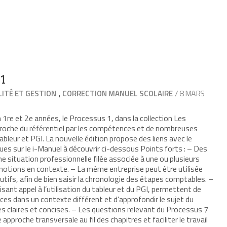
1
,
/ 8 MARS
ITÉ ET GESTION
CORRECTION MANUEL SCOLAIRE
1re et 2e années, le Processus 1, dans la collection Les
roche du référentiel par les compétences et de nombreuses
 tableur et PGI. La nouvelle édition propose des liens avec le
ues sur le i-Manuel à découvrir ci-dessous Points forts : – Des
e situation professionnelle filée associée à une ou plusieurs
notions en contexte. – La même entreprise peut être utilisée
tifs, afin de bien saisir la chronologie des étapes comptables. –
ant appel à l’utilisation du tableur et du PGI, permettent de
s dans un contexte différent et d’approfondir le sujet du
es claires et concises. – Les questions relevant du Processus 7
approche transversale au fil des chapitres et faciliter le travail