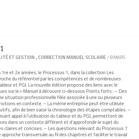
1
,
/ 8 MARS
ITÉ ET GESTION
CORRECTION MANUEL SCOLAIRE
1re et 2e années, le Processus 1, dans la collection Les
roche du référentiel par les compétences et de nombreuses
 tableur et PGI. La nouvelle édition propose des liens avec le
ues sur le i-Manuel à découvrir ci-dessous Points forts : – Des
e situation professionnelle filée associée à une ou plusieurs
notions en contexte. – La même entreprise peut être utilisée
tifs, afin de bien saisir la chronologie des étapes comptables. –
ant appel à l’utilisation du tableur et du PGI, permettent de
s dans un contexte différent et d’approfondir le sujet du
es claires et concises. – Les questions relevant du Processus 7
approche transversale au fil des chapitres et faciliter le travail