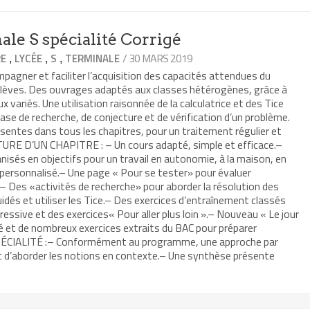
le S spécialité Corrigé
,
,
,
/ 30 MARS 2019
RE
LYCÉE
S
TERMINALE
agner et faciliter l’acquisition des capacités attendues du
lèves. Des ouvrages adaptés aux classes hétérogènes, grâce à
 variés. Une utilisation raisonnée de la calculatrice et des Tice
hase de recherche, de conjecture et de vérification d’un problème.
ésentes dans tous les chapitres, pour un traitement régulier et
URE D’UN CHAPITRE : – Un cours adapté, simple et efficace.–
nisés en objectifs pour un travail en autonomie, à la maison, en
ersonnalisé.– Une page « Pour se tester» pour évaluer
.– Des «activités de recherche» pour aborder la résolution des
uidés et utiliser les Tice.– Des exercices d’entraînement classés
ressive et des exercices« Pour aller plus loin ».– Nouveau « Le jour
é et de nombreux exercices extraits du BAC pour préparer
SPÉCIALITÉ :– Conformément au programme, une approche par
 d’aborder les notions en contexte.– Une synthèse présente