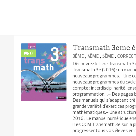
Transmath 3eme éd
0
,
,
,
3ÈME
4ÈME
5ÈME
CORRECT
Découvrez le livre Transmath 
Transmath 3e (2016) : un manuel
nouveaux programmes.– Une coll
nouveaux programmes du cycle 
compte : interdisciplinarité, ens
programmation…– Des pages bre
Des manuels qui s’adaptent trè
grande variété d’exercices pro
mathématiques.– Une structure 
2016 : Le manuel numérique en
!Les QCM Transmath 3e sur la pl
progresser tous vos élèves en