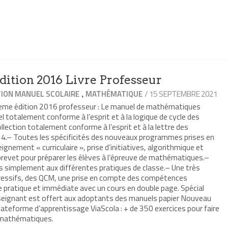
ition 2016 Livre Professeur
,
/ 15 SEPTEMBRE 2021
ION MANUEL SCOLAIRE
MATHÉMATIQUE
3eme édition 2016 professeur : Le manuel de mathématiques
 totalement conforme à l’esprit et à la logique de cycle des
ection totalement conforme à l’esprit et à la lettre des
4.– Toutes les spécificités des nouveaux programmes prises en
eignement « curriculaire », prise d’initiatives, algorithmique et
vet pour préparer les élèves à l’épreuve de mathématiques.–
s simplement aux différentes pratiques de classe.– Une très
gressifs, des QCM, une prise en compte des compétences
pratique et immédiate avec un cours en double page. Spécial
seignant est offert aux adoptants des manuels papier Nouveau
ateforme d’apprentissage ViaScola : + de 350 exercices pour faire
 mathématiques.