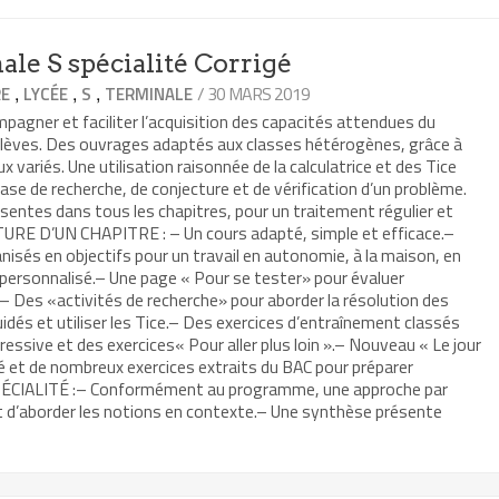
le S spécialité Corrigé
,
,
,
/ 30 MARS 2019
RE
LYCÉE
S
TERMINALE
agner et faciliter l’acquisition des capacités attendues du
lèves. Des ouvrages adaptés aux classes hétérogènes, grâce à
 variés. Une utilisation raisonnée de la calculatrice et des Tice
hase de recherche, de conjecture et de vérification d’un problème.
ésentes dans tous les chapitres, pour un traitement régulier et
URE D’UN CHAPITRE : – Un cours adapté, simple et efficace.–
nisés en objectifs pour un travail en autonomie, à la maison, en
ersonnalisé.– Une page « Pour se tester» pour évaluer
.– Des «activités de recherche» pour aborder la résolution des
uidés et utiliser les Tice.– Des exercices d’entraînement classés
ressive et des exercices« Pour aller plus loin ».– Nouveau « Le jour
é et de nombreux exercices extraits du BAC pour préparer
SPÉCIALITÉ :– Conformément au programme, une approche par
 d’aborder les notions en contexte.– Une synthèse présente