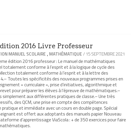
ition 2016 Livre Professeur
,
/ 15 SEPTEMBRE 2021
ION MANUEL SCOLAIRE
MATHÉMATIQUE
3eme édition 2016 professeur : Le manuel de mathématiques
 totalement conforme à l’esprit et à la logique de cycle des
ection totalement conforme à l’esprit et à la lettre des
4.– Toutes les spécificités des nouveaux programmes prises en
eignement « curriculaire », prise d’initiatives, algorithmique et
vet pour préparer les élèves à l’épreuve de mathématiques.–
s simplement aux différentes pratiques de classe.– Une très
gressifs, des QCM, une prise en compte des compétences
pratique et immédiate avec un cours en double page. Spécial
seignant est offert aux adoptants des manuels papier Nouveau
ateforme d’apprentissage ViaScola : + de 350 exercices pour faire
 mathématiques.