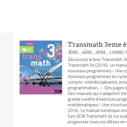
Transmath 3eme éd
0
,
,
,
3ÈME
4ÈME
5ÈME
CORRECT
Découvrez le livre Transmath 
Transmath 3e (2016) : un manuel
nouveaux programmes.– Une coll
nouveaux programmes du cycle 
compte : interdisciplinarité, ens
programmation…– Des pages bre
Des manuels qui s’adaptent trè
grande variété d’exercices pro
mathématiques.– Une structure 
2016 : Le manuel numérique en
!Les QCM Transmath 3e sur la pl
progresser tous vos élèves en