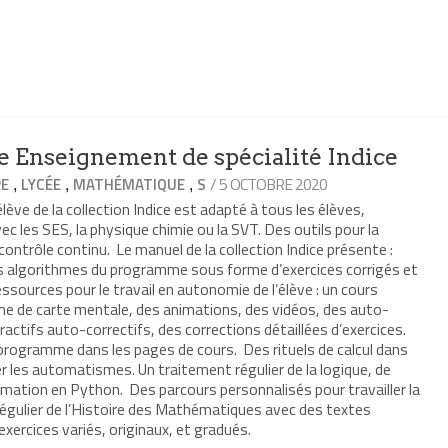
 Enseignement de spécialité Indice
,
,
,
/ 5 OCTOBRE 2020
RE
LYCÉE
MATHÉMATIQUE
S
élève de la collection Indice est adapté à tous les élèves,
avec les SES, la physique chimie ou la SVT. Des outils pour la
 contrôle continu. Le manuel de la collection Indice présente :
es algorithmes du programme sous forme d’exercices corrigés et
urces pour le travail en autonomie de l’élève : un cours
me de carte mentale, des animations, des vidéos, des auto-
ractifs auto-correctifs, des corrections détaillées d’exercices.
rogramme dans les pages de cours. Des rituels de calcul dans
er les automatismes. Un traitement régulier de la logique, de
mmation en Python. Des parcours personnalisés pour travailler la
régulier de l’Histoire des Mathématiques avec des textes
exercices variés, originaux, et gradués.