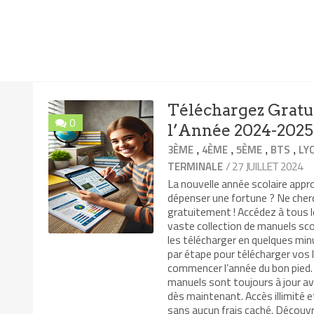
Téléchargez Gratu
0
l’Année 2024-2025
,
,
,
,
3ÈME
4ÈME
5ÈME
BTS
LY
/ 27 JUILLET 2024
TERMINALE
La nouvelle année scolaire app
dépenser une fortune ? Ne cher
gratuitement ! Accédez à tous 
vaste collection de manuels sco
les télécharger en quelques min
par étape pour télécharger vos 
commencer l’année du bon pied.
manuels sont toujours à jour ave
dès maintenant. Accès illimité e
sans aucun frais caché. Découvr